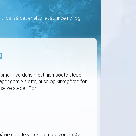
il os, så det er altid let at finde nyt og
t
isme til verdens mest hjemsøgte steder.
øger gamle slotte, huse og kirkegårde for
elve stedet. For...
e påvirke både vores hjem og vores søvn.