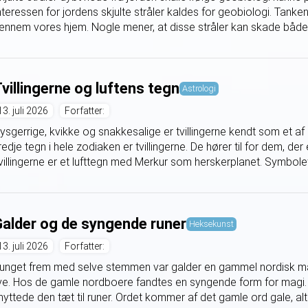
nteressen for jordens skjulte stråler kaldes for geobiologi. Tanken 
ennem vores hjem. Nogle mener, at disse stråler kan skade både 
villingerne og luftens tegn
Astrologi
13. juli 2026
Forfatter:
ysgerrige, kvikke og snakkesalige er tvillingerne kendt som et af
redje tegn i hele zodiaken er tvillingerne. De hører til for dem, der er
villingerne er et lufttegn med Merkur som herskerplanet. Symbolet 
alder og de syngende runer
Heksekunst
13. juli 2026
Forfatter:
unget frem med selve stemmen var galder en gammel nordisk magi
ive. Hos de gamle nordboere fandtes en syngende form for magi. 
nyttede den tæt til runer. Ordet kommer af det gamle ord gale, alts