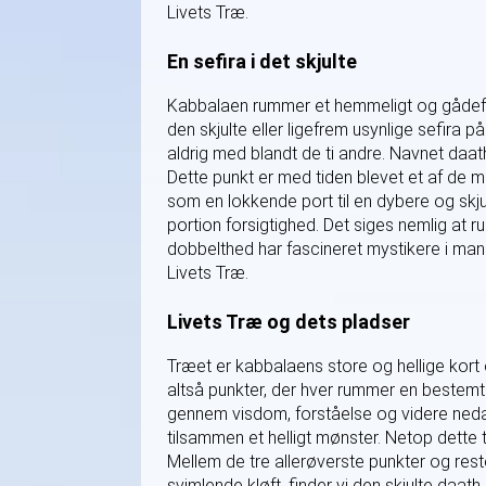
Livets Træ.
En sefira i det skjulte
Kabbalaen rummer et hemmeligt og gådeful
den skjulte eller ligefrem usynlige sefira på
aldrig med blandt de ti andre. Navnet daat
Dette punkt er med tiden blevet et af de m
som en lokkende port til en dybere og sk
portion forsigtighed. Det siges nemlig at
dobbelthed har fascineret mystikere i man
Livets Træ.
Livets Træ og dets pladser
Træet er kabbalaens store og hellige kort 
altså punkter, der hver rummer en bestemt
gennem visdom, forståelse og videre neda
tilsammen et helligt mønster. Netop dette t
Mellem de tre allerøverste punkter og rest
svimlende kløft, finder vi den skjulte daat