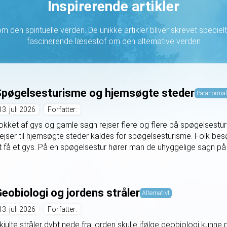
Inspirerende artikler
 den spirituelle verden. De unikke artikler bliver skrevet specielt t
fascinerende læsestof om den alternative verden
pøgelsesturisme og hjemsøgte steder
Paranormal
13. juli 2026
Forfatter:
okket af gys og gamle sagn rejser flere og flere på spøgelsestur
ejser til hjemsøgte steder kaldes for spøgelsesturisme. Folk bes
t få et gys. På en spøgelsestur hører man de uhyggelige sagn på s
eobiologi og jordens stråler
Alternativt
13. juli 2026
Forfatter:
kjulte stråler dybt nede fra jorden skulle ifølge geobiologi kunn