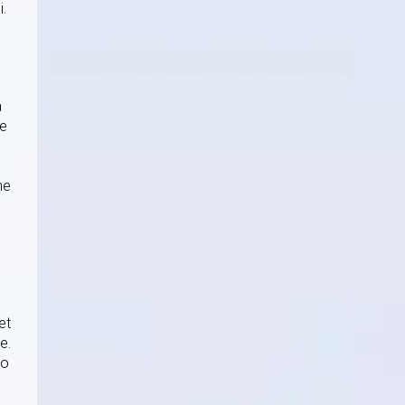
i.
å
de
ne
et
e.
to