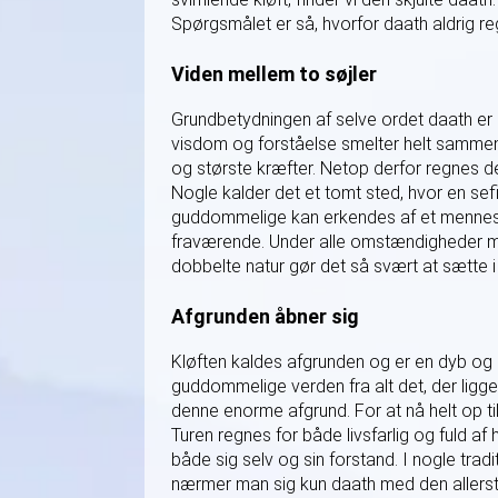
Spørgsmålet er så, hvorfor daath aldrig re
Viden mellem to søjler
Grundbetydningen af selve ordet daath er g
visdom og forståelse smelter helt sammen t
og største kræfter. Netop derfor regnes d
Nogle kalder det et tomt sted, hvor en sef
guddommelige kan erkendes af et menneske
fraværende. Under alle omstændigheder ma
dobbelte natur gør det så svært at sætte i 
Afgrunden åbner sig
Kløften kaldes afgrunden og er en dyb og
guddommelige verden fra alt det, der ligge
denne enorme afgrund. For at nå helt op t
Turen regnes for både livsfarlig og fuld af 
både sig selv og sin forstand. I nogle trad
nærmer man sig kun daath med den allerstø