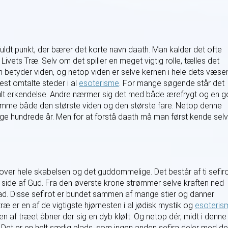
dt punkt, der bærer det korte navn daath. Man kalder det ofte
 Livets Træ. Selv om det spiller en meget vigtig rolle, tælles det
h betyder viden, og netop viden er selve kernen i hele dets væse
est omtalte steder i al
esoterisme
. For mange søgende står det
jult erkendelse. Andre nærmer sig det med både ærefrygt og en 
 rumme både den største viden og den største fare. Netop denne
ge hundrede år. Men for at forstå daath må man først kende sel
over hele skabelsen og det guddommelige. Det består af ti sefiro
 side af Gud. Fra den øverste krone strømmer selve kraften ned
d. Disse sefirot er bundet sammen af mange stier og danner
ræ er en af de vigtigste hjørnesten i al jødisk mystik og
esoteris
en af træet åbner der sig en dyb kløft. Og netop dér, midt i denne
h. Det er en helt særlig plads, som ingen anden sefira deler med de