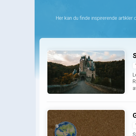
Her kan du finde inspirerende artikler om
S
L
R
a
G
S