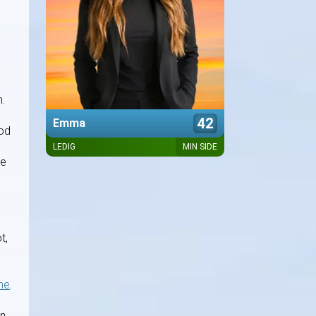
n.
42
Emma
god
LEDIG
MIN SIDE
Præsentation kommer snart
ve
t,
me
.
n.