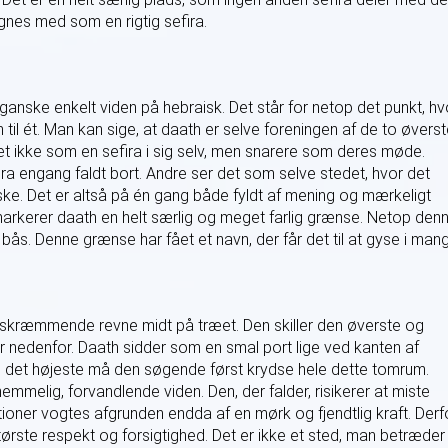
gnes med som en rigtig sefira.
anske enkelt viden på hebraisk. Det står for netop det punkt, hv
il ét. Man kan sige, at daath er selve foreningen af de to øvers
et ikke som en sefira i sig selv, men snarere som deres møde.
ira engang faldt bort. Andre ser det som selve stedet, hvor det
. Det er altså på én gang både fyldt af mening og mærkeligt
rkerer daath en helt særlig og meget farlig grænse. Netop den
bås. Denne grænse har fået et navn, der får det til at gyse i man
 skræmmende revne midt på træet. Den skiller den øverste og
r nedenfor. Daath sidder som en smal port lige ved kanten af
il det højeste må den søgende først krydse hele dette tomrum.
hemmelig, forvandlende viden. Den, der falder, risikerer at miste
itioner vogtes afgrunden endda af en mørk og fjendtlig kraft. Derf
rste respekt og forsigtighed. Det er ikke et sted, man betræder