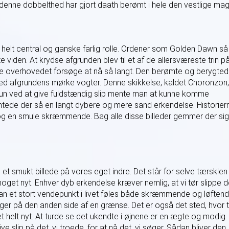
 denne dobbelthed har gjort daath berømt i hele den vestlige mag
helt central og ganske farlig rolle. Ordener som Golden Dawn så
e viden. At krydse afgrunden blev til et af de allersværeste trin p
rde overhovedet forsøge at nå så langt. Den berømte og berygte
ed afgrundens mørke vogter. Denne skikkelse, kaldet Choronzon,
. Kun ved at give fuldstændig slip mente man at kunne komme
tede der så en langt dybere og mere sand erkendelse. Historier
g en smule skræmmende. Bag alle disse billeder gemmer der sig
t smukt billede på vores eget indre. Det står for selve tærsklen
noget nyt. Enhver dyb erkendelse kræver nemlig, at vi tør slippe d
n et stort vendepunkt i livet føles både skræmmende og løftend
gger på den anden side af en grænse. Det er også det sted, hvor 
 helt nyt. At turde se det ukendte i øjnene er en ægte og modig
e slip på det, vi troede, for at nå det, vi søger. Sådan bliver den