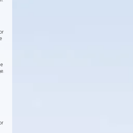
or
te
ne
ge.
or