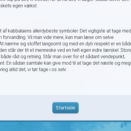
neskets egen vækst.
et af kabbalaens allerdybeste symboler. Det vigtigste at tage me
m forvandling. Vil man vide mere, kan man læse om selve
At nærme sig stoffet langsomt og med en dyb respekt er en båd
en står der tit et menneske ved en helt egen indre tærskel. Stor
e både råd og retning. Står man over for et sådant vendepunkt,
nt. En sådan samtale kan give mod til at tage det næste og meg
ring altid det, vi tør tage i os selv.
Startside