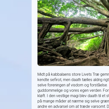
Midt på kabbalaens store Livets Træ gemmer
kendte sefirot, men daath tælles aldrig r
selve foreningen af visdom og forståelse.
guddommelige og vores egen verden. For 
kløft. I den vestlige magi blev daath til et
på mange måder at nærme sig selve grænse
andre en advarsel om at træde varsomt. De