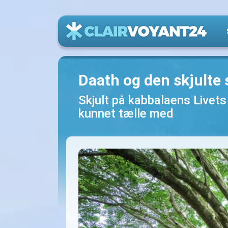
Daath og den skjulte 
Skjult på kabbalaens Livets
kunnet tælle med