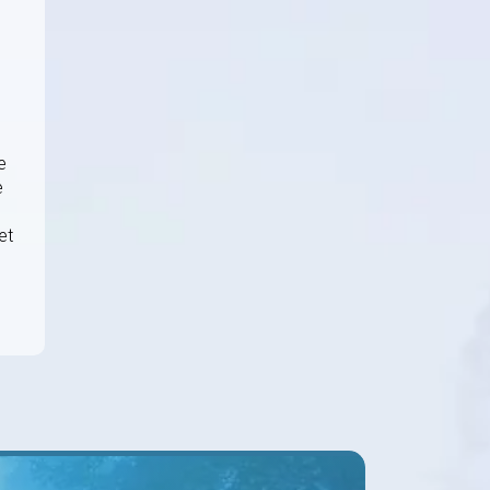
d
e
e
et