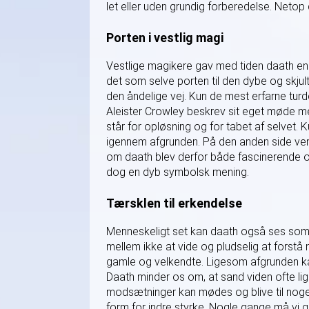
let eller uden grundig forberedelse. Netop
Porten i vestlig magi
Vestlige magikere gav med tiden daath en 
det som selve porten til den dybe og skjult
den åndelige vej. Kun de mest erfarne tu
Aleister Crowley beskrev sit eget møde m
står for opløsning og for tabet af selvet
igennem afgrunden. På den anden side ven
om daath blev derfor både fascinerende o
dog en dyb symbolsk mening.
Tærsklen til erkendelse
Menneskeligt set kan daath også ses som e
mellem ikke at vide og pludselig at forstå 
gamle og velkendte. Ligesom afgrunden ka
Daath minder os om, at sand viden ofte li
modsætninger kan mødes og blive til noget
form for indre styrke. Nogle gange må vi giv