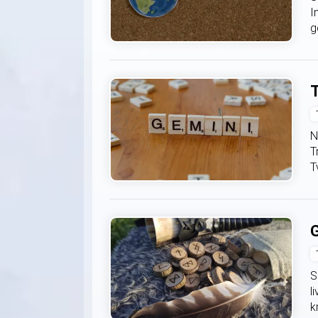
I
g
T
N
T
T
G
S
l
k