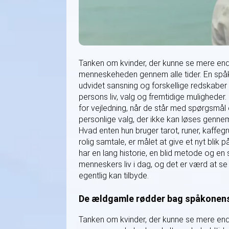
Tanken om kvinder, der kunne se mere end 
menneskeheden gennem alle tider. En spå
udvidet sansning og forskellige redskaber 
persons liv, valg og fremtidige mulighede
for vejledning, når de står med spørgsmål 
personlige valg, der ikke kan løses gennem
Hvad enten hun bruger tarot, runer, kaffegru
rolig samtale, er målet at give et nyt blik 
har en lang historie, en blid metode og en
menneskers liv i dag, og det er værd at s
egentlig kan tilbyde.
De ældgamle rødder bag spåkonens
Tanken om kvinder, der kunne se mere end