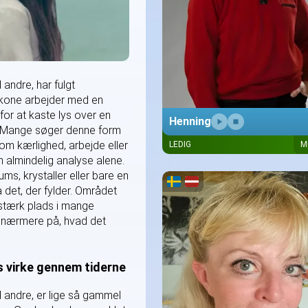
andre, har fulgt
kone arbejder med en
for at kaste lys over en
Henning
r. Mange søger denne form
om kærlighed, arbejde eller
LEDIG
M
Henning er et uddannet mediu
fandt sine evner som voksen og
 almindelig analyse alene.
møder hvert opkald med ærlighe
ms, krystaller eller bare en
respekt og et åbent sind, så man
på det, der fylder. Området
sig velkommen
 stærk plads i mange
e nærmere på, hvad det
 virke gennem tiderne
 andre, er lige så gammel