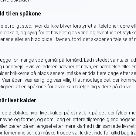
ld til en spåkone
t roligt sted, hvor du ikke bliver forstyrret af telefoner, døre el
dre opkald, og sørg for at have et glas vand og eventuelt et sty
nene eller en blød pude i favnen, fordi det skaber en følelse a
lægge for mange spørgsmål på forhånd. Lad i stedet samtalen udfo
undervejs. Hvis vejlederen nævner et navn, en hændelse eller en
 falder brikkerne på plads senere, måske endda flere dage efter se
 Vær åben, vær ærlig, og vær villig til at modtage det, der komme
elighed, at en spåkone for alvor kan hjælpe dig videre på din vej.
år livet kalder
e øjeblikke, hvor livet kalder på et nyt blik på det, der fylder mes
ige navne og former, og som i dag er lettere tilgængelig end noge
ller bærer på en længsel efter mere klarhed i din samlede livsretn
r fornemmelser, du måske troede var lukket inde for altid bag tr