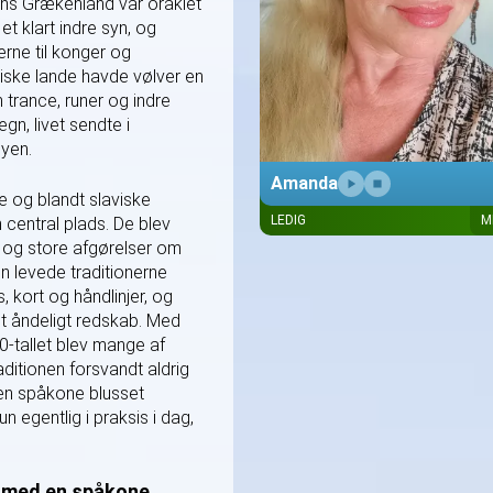
ens Grækenland var oraklet
t klart indre syn, og
rne til konger og
rdiske lande havde vølver en
 trance, runer og indre
gn, livet sendte i
byen.
Amanda
de og blandt slaviske
LEDIG
M
central plads. De blev
Amanda er en varm og erfaren
spåkone, der som medium læse
og store afgørelser om
energier, ser billeder og tal og hj
n levede traditionerne
dig med kærlighed, økonomi, arb
, kort og håndlinjer, og
familie og dyr med ærlige og
t åndeligt redskab. Med
jordnære...
-tallet blev mange af
aditionen forsvandt aldrig
r en spåkone blusset
 egentlig i praksis i dag,
 med en spåkone