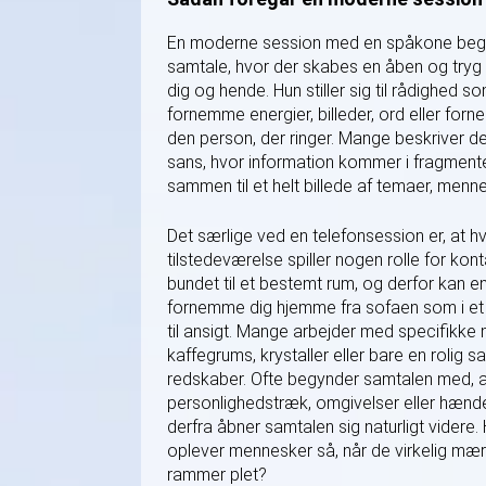
En moderne session med en spåkone begy
samtale, hvor der skabes en åben og tr
dig og hende. Hun stiller sig til rådighed
fornemme energier, billeder, ord eller fo
den person, der ringer. Mange beskriver de
sans, hvor information kommer i fragment
sammen til et helt billede af temaer, menne
Det særlige ved en telefonsession er, at hv
tilstedeværelse spiller nogen rolle for kon
bundet til et bestemt rum, og derfor kan en
fornemme dig hjemme fra sofaen som i et 
til ansigt. Mange arbejder med specifikke 
kaffegrums, krystaller eller bare en rolig 
redskaber. Ofte begynder samtalen med, a
personlighedstræk, omgivelser eller hænde
derfra åbner samtalen sig naturligt videre.
oplever mennesker så, når de virkelig mær
rammer plet?