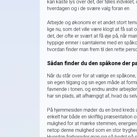
kan kaste lys over det, der føles indvikle
hverdagen og i de svære valg foran en.
Arbejde og økonomi er et andet stort tema 
lige nu, som det ville være klogt at få sa
det, der ofte er svært at få øje på, når ma
hyppige emner i samtalerne med en spåkone.
hvordan finder man frem til den rette pers
Sådan finder du den spåkone der pas
Når du står over for at vælge en spåkone,
sin egen tilgang og sin egen måde at form
favnende i tonen, og endnu andre arbejder
har sin plads, alt afhængigt af, hvad du selv
På hjemmesiden møder du en bred kreds af e
enkelt har både en skriftlig præsentation og
mulighed for at mærke stemmen, energien og
netop denne mulighed som en stor tryghed, f
Hvordan forbereder man sig så bedst på 