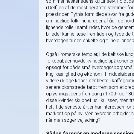
som menneskehedens kultur selv. I oldtid
i Delfi en af de mest berømte stemmer for e
præstinden Pythia formidlede svar fra gude
almindelige folk i hundreder af år. I de no
lignende rolle i samfundet, hvor de gennem
billeder kunne læse fremtiden og tyde de te
hverdagen til den enkelte og til hele lands
Også i romerske templer, i de keltiske lun
folkebabaer havde kvindelige spåkoner en 
opsøgt for både små hverdagsspørgsmål 
krig, kærlighed og økonomi. I middelaldere
videre i kloge koner, der læste i kaffegrums
senere blomstrede tarot frem som et bred
oplysningstidens fremgang i 1700- og 1800
disse kvinder skubbet ud i kulissen, men tr
helt. I de seneste årtier har interessen fo
markant op på ny. Men hvordan arbejder hun
når man søger vejledning?
Sådan foregår en moderne session