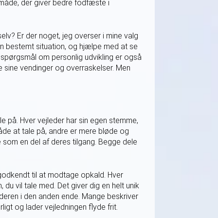
 måde, der giver bedre fodfæste i
elv? Er der noget, jeg overser i mine valg
en bestemt situation, og hjælpe med at se
og spørgsmål om personlig udvikling er også
le sine vendinger og overraskelser. Men
le på. Hver vejleder har sin egen stemme,
åde at tale på, andre er mere bløde og
 som en del af deres tilgang. Begge dele
 godkendt til at modtage opkald. Hver
 du vil tale med. Det giver dig en helt unik
lederen i den anden ende. Mange beskriver
gt og lader vejledningen flyde frit.