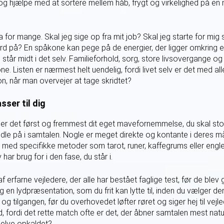
t, og hjælpe med at sortere mellem håb, frygt og virkelighed på en
for mange. Skal jeg sige op fra mit job? Skal jeg starte for mig s
t ord på? En spåkone kan pege på de energier, der ligger omkring 
n står midt i det selv. Familieforhold, sorg, store livsovergange 
 Listen er nærmest helt uendelig, fordi livet selv er det med al
on, når man overvejer at tage skridtet?
ser til dig
 er det først og fremmest dit eget mavefornemmelse, du skal sto
idle på i samtalen. Nogle er meget direkte og kontante i deres m
 med specifikke metoder som tarot, runer, kaffegrums eller engle
 har brug for i den fase, du står i.
rfarne vejledere, der alle har bestået faglige test, før de blev
 en lydpræsentation, som du frit kan lytte til, inden du vælger den,
 tilgangen, før du overhovedet løfter røret og siger hej til vej
ordi det rette match ofte er det, der åbner samtalen mest naturli
selve opkaldet?