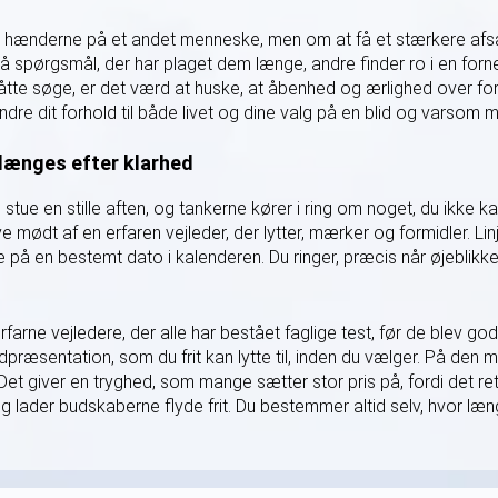
 hænderne på et andet menneske, men om at få et stærkere afsæt 
på spørgsmål, der har plaget dem længe, andre finder ro i en for
åtte søge, er det værd at huske, at åbenhed og ærlighed over for
ndre dit forhold til både livet og dine valg på en blid og varsom 
e længes efter klarhed
 stue en stille aften, og tankerne kører i ring om noget, du ikke ka
e mødt af en erfaren vejleder, der lytter, mærker og formidler. Li
 på en bestemt dato i kalenderen. Du ringer, præcis når øjeblikket
arne vejledere, der alle har bestået faglige test, før de blev go
lydpræsentation, som du frit kan lytte til, inden du vælger. På 
 Det giver en tryghed, som mange sætter stor pris på, fordi det r
og lader budskaberne flyde frit. Du bestemmer altid selv, hvor l