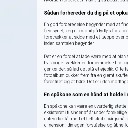
Sådan forbereder du dig på et opka
En god forberedelse begynder med at finde e
fjernsynet, læg din mobil på lydløs for an
foretrækker at sidde med et tæppe over be
inden samtalen begynder.
Det er en fordel at lade være med at plan
hvis noget vækker en fornemmelse hos dig 
genkender, så lad det stå et øjeblik. Ofte
fotoalbum dukker frem fra en glemt skuffe.
forestillet dig at høre. Det er i den modtag
En spåkone som en hånd at holde i n
En spåkone kan være en uvurderlig støtte i d
eksisteret i tusinder af år under forskell
enten du står med et helt akut spørgsmål e
dimension i din egen forståelse og åbne fo