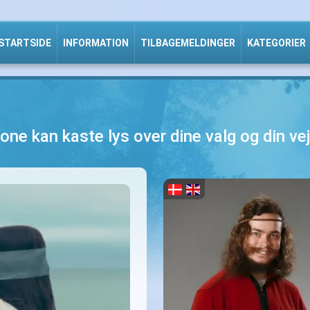
STARTSIDE
INFORMATION
TILBAGEMELDINGER
KATEGORIER
one kan kaste lys over dine valg og din vej