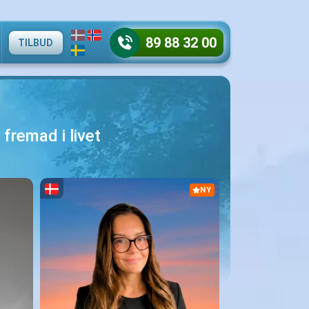
89 88 32 00
TILBUD
 fremad i livet
NY