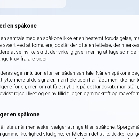
med en spåkone
 en samtale med en spåkone ikke er en bestemt forudsigelse, men e
 svært ved at formulere, opstår der ofte en lettelse, der mærkes
ettere at se, hvilke skridt der virkelig giver mening at tage som de 
nge krav fra alle sider.
 deres egen intuition efter en sådan samtale. Når en spåkone peg
 lytte mere til de signaler, man hele tiden har fået, men ikke har 
lgene for én, men om at få et nyt blik på det landskab, man står i,
vidst rejse i livet og en ny tillid til egen dømmekraft og mavef
ger en spåkone
å listen, når mennesker vælger at ringe til en spåkone. Spørgsmål
 gammel kærlighed stadig nærer følelser i det stille, dukker o