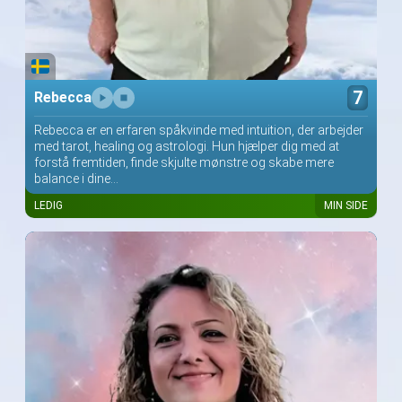
7
Rebecca
Rebecca er en erfaren spåkvinde med intuition, der arbejder
med tarot, healing og astrologi. Hun hjælper dig med at
forstå fremtiden, finde skjulte mønstre og skabe mere
balance i dine...
LEDIG
MIN SIDE