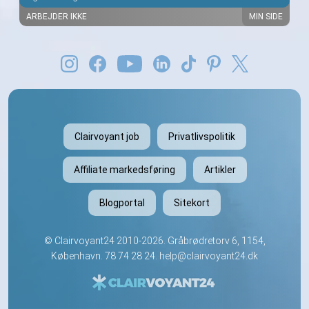
ARBEJDER IKKE
MIN SIDE
Clairvoyant job
Privatlivspolitik
Affiliate markedsføring
Artikler
Blogportal
Sitekort
©
Clairvoyant24
2010-2026. Gråbrødretorv 6, 1154,
København.
78 74 28 24
.
help@clairvoyant24.dk