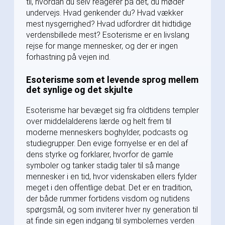
til, hvordan du selv reagerer på det, du møder
undervejs. Hvad genkender du? Hvad vækker
mest nysgerrighed? Hvad udfordrer dit hidtidige
verdensbillede mest? Esoterisme er en livslang
rejse for mange mennesker, og der er ingen
forhastning på vejen ind.
Esoterisme som et levende sprog mellem
det synlige og det skjulte
Esoterisme har bevæget sig fra oldtidens templer
over middelalderens lærde og helt frem til
moderne menneskers boghylder, podcasts og
studiegrupper. Den evige fornyelse er en del af
dens styrke og forklarer, hvorfor de gamle
symboler og tanker stadig taler til så mange
mennesker i en tid, hvor videnskaben ellers fylder
meget i den offentlige debat. Det er en tradition,
der både rummer fortidens visdom og nutidens
spørgsmål, og som inviterer hver ny generation til
at finde sin egen indgang til symbolernes verden