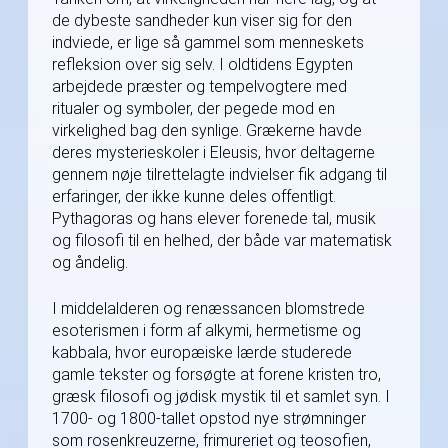
de dybeste sandheder kun viser sig for den
indviede, er lige så gammel som menneskets
refleksion over sig selv. I oldtidens Egypten
arbejdede præster og tempelvogtere med
ritualer og symboler, der pegede mod en
virkelighed bag den synlige. Grækerne havde
deres mysterieskoler i Eleusis, hvor deltagerne
gennem nøje tilrettelagte indvielser fik adgang til
erfaringer, der ikke kunne deles offentligt.
Pythagoras og hans elever forenede tal, musik
og filosofi til en helhed, der både var matematisk
og åndelig.
I middelalderen og renæssancen blomstrede
esoterismen i form af alkymi, hermetisme og
kabbala, hvor europæiske lærde studerede
gamle tekster og forsøgte at forene kristen tro,
græsk filosofi og jødisk mystik til et samlet syn. I
1700- og 1800-tallet opstod nye strømninger
som rosenkreuzerne, frimureriet og teosofien,