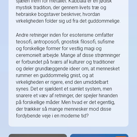
sjælen frem for metallet. Kabbala er en jødisk
mystisk tradition, der gennem livets træ og
hebraiske bogstaver beskriver, hvordan
virkeligheden folder sig ud fra det guddommelige.
Andre retninger inden for esoterisme omfatter
teosofi, antroposofi, gnostisk filosofi, sufisme
og forskellige former for vestlig magi og
ceremonielt arbejde. Mange af disse strømninger
er forbundet på tværs af kulturer og traditioner
og deler grundlæggende ideer om, at mennesket
rummer en guddommelig gnist, og at
virkeligheden er rigere, end den umiddelbart
synes. Det er sjældent et samlet system, men
snarere et væv af retninger, der spejler hinanden
på forskellige måder. Men hvad er det egentlig,
der trækker så mange mennesker mod disse
fordybende veje i en moderne tid?