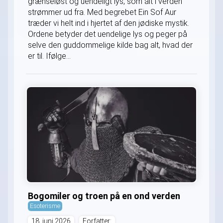
grænseløst og uendeligt lys, som alt i verden
strømmer ud fra. Med begrebet Ein Sof Aur
træder vi helt ind i hjertet af den jødiske mystik.
Ordene betyder det uendelige lys og peger på
selve den guddommelige kilde bag alt, hvad der
er til. Ifølge...
Bogomiler og troen på en ond verden
Esoterisme
18. juni 2026
Forfatter: