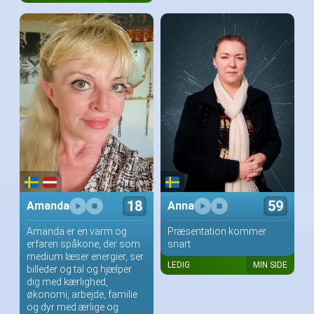
18
59
Amanda
Anna
Amanda er en varm og
Præsentation kommer
erfaren spåkone, der som
snart
medium læser energier, ser
LEDIG
MIN SIDE
billeder og tal og hjælper
dig med kærlighed,
økonomi, arbejde, familie
og dyr med ærlige og