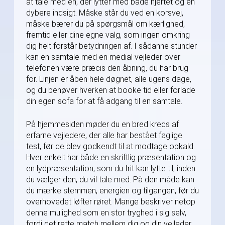
at tale med en, der lytter med både hjertet og en
dybere indsigt. Måske står du ved en korsvej,
måske bærer du på spørgsmål om kærlighed,
fremtid eller dine egne valg, som ingen omkring
dig helt forstår betydningen af. I sådanne stunder
kan en samtale med en medial vejleder over
telefonen være præcis den åbning, du har brug
for. Linjen er åben hele døgnet, alle ugens dage,
og du behøver hverken at booke tid eller forlade
din egen sofa for at få adgang til en samtale.
På hjemmesiden møder du en bred kreds af
erfarne vejledere, der alle har bestået faglige
test, før de blev godkendt til at modtage opkald.
Hver enkelt har både en skriftlig præsentation og
en lydpræsentation, som du frit kan lytte til, inden
du vælger den, du vil tale med. På den måde kan
du mærke stemmen, energien og tilgangen, før du
overhovedet løfter røret. Mange beskriver netop
denne mulighed som en stor tryghed i sig selv,
fordi det rette match mellem dig og din vejleder