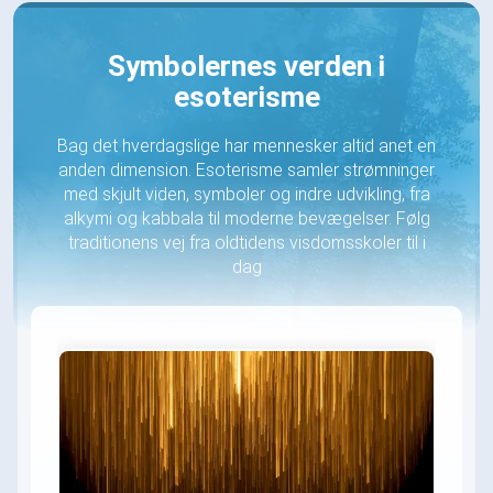
Symbolernes verden i
esoterisme
Bag det hverdagslige har mennesker altid anet en
anden dimension. Esoterisme samler strømninger
med skjult viden, symboler og indre udvikling, fra
alkymi og kabbala til moderne bevægelser. Følg
traditionens vej fra oldtidens visdomsskoler til i
dag