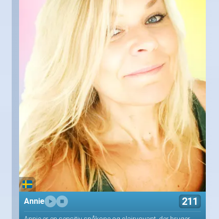
211
Annie
Annie er en sensitiv spåkone og clairvoyant, der bruger