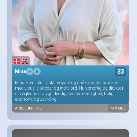
33
Mina
Mina er en intuitiv clairvoyant og spåkone, der arbejder
med visuelle billeder og indre ord. Hun er ærlig og direkte i
sin vejledning og guider dig gennem kærlighed, bolig,
økonomi og udvikling
ARBEJDER IKKE
MIN SIDE