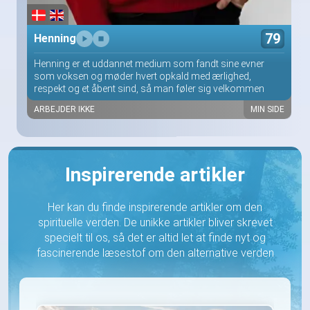
79
Henning
Henning er et uddannet medium som fandt sine evner
som voksen og møder hvert opkald med ærlighed,
respekt og et åbent sind, så man føler sig velkommen
ARBEJDER IKKE
MIN SIDE
Inspirerende artikler
Her kan du finde inspirerende artikler om den
spirituelle verden. De unikke artikler bliver skrevet
specielt til os, så det er altid let at finde nyt og
fascinerende læsestof om den alternative verden