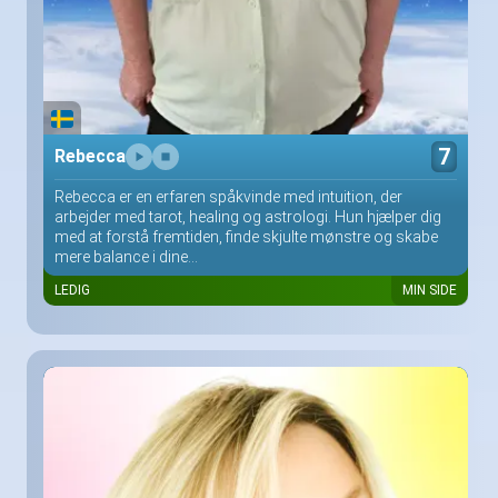
7
Rebecca
Rebecca er en erfaren spåkvinde med intuition, der
arbejder med tarot, healing og astrologi. Hun hjælper dig
med at forstå fremtiden, finde skjulte mønstre og skabe
mere balance i dine...
LEDIG
MIN SIDE