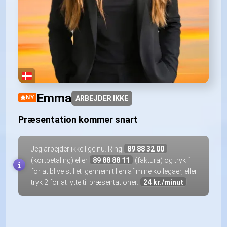
Emma
NY
ARBEJDER IKKE
Præsentation kommer snart
Jeg arbejder ikke lige nu. Ring
89 88 32 00
(kortbetaling) eller
89 88 88 11
(faktura) og tryk 1
for at blive stillet igennem til en af mine kollegaer, eller
tryk 2 for at lytte til præsentationer.
24 kr./minut