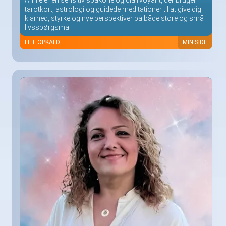
tarotkort, astrologi og guidede meditationer til at give dig
klarhed, styrke og nye perspektiver på både store og små
livsspørgsmål
I ET OPKALD
MIN SIDE