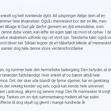
nkelt og helt svimlende dybt. Alt udspringer ifølge dem af én
mer hele tilværelsen. Også i mennesket bor der en lille, men
en tilbage til Gud går derfor gennem en dyb erkendelse, som
l denne dybe viden, kan løfte sin egen sjæl op mod sit ophav. I d
elve skabelsen udfolde sig i et stort syn. Teksterne taler også 
omt bliver hel. Sådan tegner de et håbefuldt billede af menneske
ing samler dog hele denne store verdensforståelse.
en, og rummer hele den hermetiske tankegang. Den betyder, at d
 hinanden fuldstændigt. Hver enkelt af os bærer altså hele
smos. Det, der sker ude blandt de fjerne stjerner, har en genklang
n, der virkelig kender sig selv, også kan kende hele universet.
 i astrologi, alkymi og senere magi. Den fik mennesker til ivrigt
le ting. Tanken om en dyb sammenhæng mellem alt har siden
rifterne lå dog skjult og glemt i mange hundrede år.