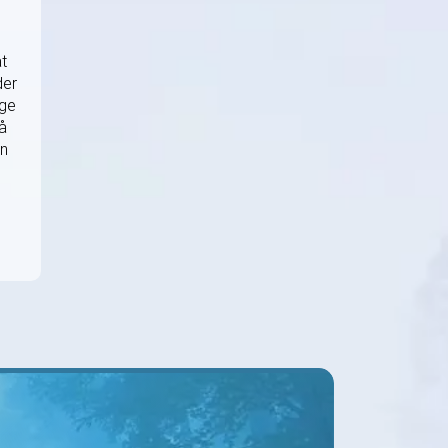
t
der
ige
tå
en