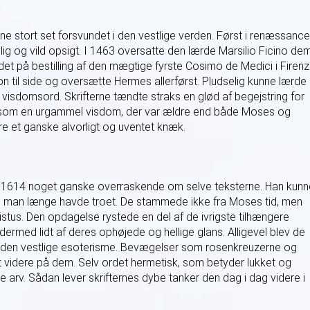
e stort set forsvundet i den vestlige verden. Først i renæssanc
ig og vild opsigt. I 1463 oversatte den lærde Marsilio Ficino de
 det på bestilling af den mægtige fyrste Cosimo de Medici i Firenz
til side og oversætte Hermes allerførst. Pludselig kunne lærde 
isdomsord. Skrifterne tændte straks en glød af begejstring for
 som en urgammel visdom, der var ældre end både Moses og
re et ganske alvorligt og uventet knæk.
 1614 noget ganske overraskende om selve teksterne. Han kunn
om man længe havde troet. De stammede ikke fra Moses tid, men
istus. Den opdagelse rystede en del af de ivrigste tilhængere
dermed lidt af deres ophøjede og hellige glans. Alligevel blev de
e den vestlige esoterisme. Bevægelser som rosenkreuzerne og
 videre på dem. Selv ordet hermetisk, som betyder lukket og
arv. Sådan lever skrifternes dybe tanker den dag i dag videre i