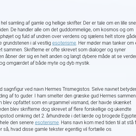
 samling af gamle og hellige skrifter. Der er tale om en lille sn
oldtiden. De handler alle om det guddommelige, om kosmos og om
phøjet og fuld af undren over verdens og sjælens helt store gåde
e grundstenen i al vestlig
esoterisme
. Her møder man tanker om 
 tæt sammen. Skrifterne er ofte skrevet som dialoger og syner
en åbner der sig en helt anden og langt dybere måde at se verde
 dog omgærdet af både myte og dyb mystik.
ld sagnfigur ved navn Hermes Trismegistos. Selve navnet betyde
nding af to guder. I ham smelter den græske gud Hermes sammen
n blev opfattet som en urgammel vismand, der havde skænket
den blev skrifterne dog skrevet af flere forskellige og ukendte
m opstod omkring det 2. århundrede i det lærde og brogede Egypte
r hele den senere
esoterisme
. Hans navn kom med tiden til at stå 
 så, hvad disse gamle tekster egentlig vil fortælle os.