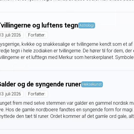
villingerne og luftens tegn
Astrologi
13. juli 2026
Forfatter:
ysgerrige, kvikke og snakkesalige er tvillingerne kendt som et af
redje tegn i hele zodiaken er tvillingerne. De hører til for dem, der er
villingerne er et lufttegn med Merkur som herskerplanet. Symbolet 
alder og de syngende runer
Heksekunst
13. juli 2026
Forfatter:
unget frem med selve stemmen var galder en gammel nordisk magi
ive. Hos de gamle nordboere fandtes en syngende form for magi. 
nyttede den tæt til runer. Ordet kommer af det gamle ord gale, alts