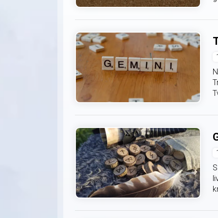
T
N
T
T
G
S
l
k