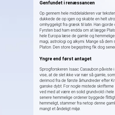
Genfundet i renæssancen
Op gennem hele middelalderen var tekstern
dukkede de op igen og skabte en helt utrol
omhyggeligt fra græsk til latin. Han gjorde
Fyrsten bad ham endda om at lægge Platon 
hele Europa læse de gamle og hemmelige v
magi, astrologi og alkymi. Mange så dem
Platon. Den store begejstring fik dog sene
Yngre end først antaget
Sprogforskeren Isaac Casaubon påviste i
vise, at de slet ikke var nær så gamle, s
derimod fra de første århundreder efter Kr
ganske dybt. For nogle mistede skrifterne 
ved med at være en solid grundvold i hel
senere hemmelige ordener byggede flittigt
hemmeligt, stammer fra netop denne gamle 
mangt et åndeligt miljø.