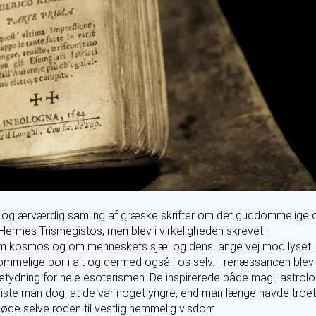
og ærværdig samling af græske skrifter om det guddommelige 
ermes Trismegistos, men blev i virkeligheden skrevet i
om kosmos og om menneskets sjæl og dens lange vej mod lyset.
ommelige bor i alt og dermed også i os selv. I renæssancen blev
etydning for hele esoterismen. De inspirerede både magi, astrolo
iste man dog, at de var noget yngre, end man længe havde troet
de selve roden til vestlig hemmelig visdom.