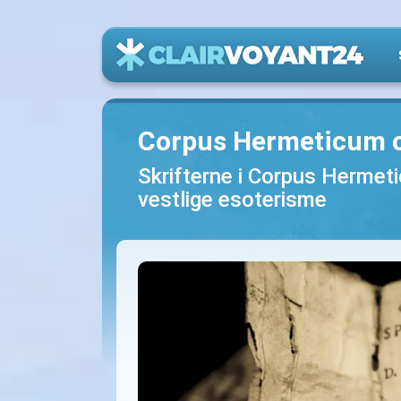
Corpus Hermeticum o
Skrifterne i Corpus Hermet
vestlige esoterisme