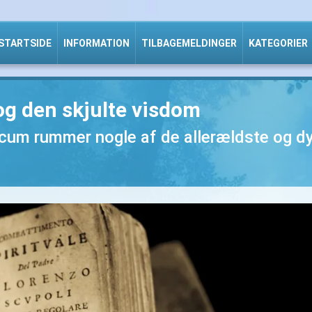
STARTSIDE
INFORMATION
TILBAGEMELDINGER
KATEGORIER
g den skjulte visdom
icum rummer nogle af de allerældste og dy