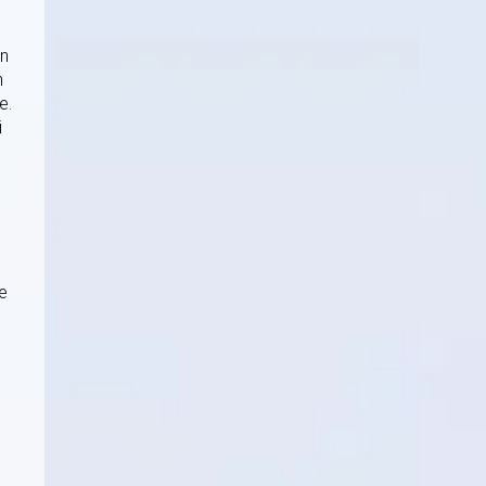
en
m
e.
i
e