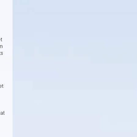
et
om
ts
et
 at