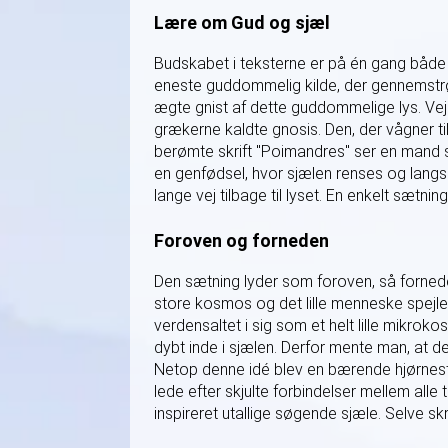
Lære om Gud og sjæl
Budskabet i teksterne er på én gang både e
eneste guddommelig kilde, der gennemstrøm
ægte gnist af dette guddommelige lys. Vej
grækerne kaldte gnosis. Den, der vågner ti
berømte skrift "Poimandres" ser en mand s
en genfødsel, hvor sjælen renses og langs
lange vej tilbage til lyset. En enkelt sætn
Foroven og forneden
Den sætning lyder som foroven, så forned
store kosmos og det lille menneske spejler
verdensaltet i sig som et helt lille mikroko
dybt inde i sjælen. Derfor mente man, at de
Netop denne idé blev en bærende hjørnesten
lede efter skjulte forbindelser mellem al
inspireret utallige søgende sjæle. Selve sk