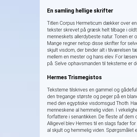
En samling hellige skrifter
Titlen Corpus Hermeticum dækker over en hel
tekster skrevet på græsk helt tilbage i 
menneskets allerdybeste natur. Tonen er o
Mange regner netop disse skrifter for selv
skjult visdom, der binder alt i tilværelsen
mellem en mester og hans elev. For læser
på. Selve ophavsmanden til teksterne er
Hermes Trismegistos
Teksterne tilskrives en gammel og gådefu
den tregange største og peger på en bla
med den egyptiske visdomsgud Thoth. Ha
menneskene al hemmelig viden. I virkelighe
forfattere i senantikken. De fleste af de
Alligevel blev Hermes til en slags fader fo
al skjult og hemmelig viden. Spørgsmålet er