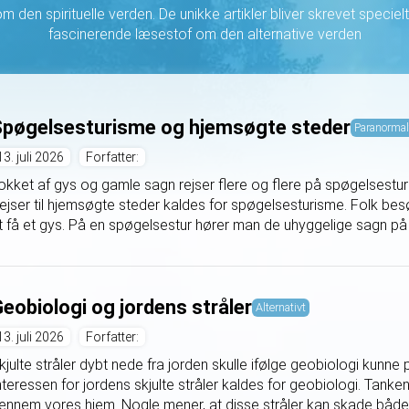
 den spirituelle verden. De unikke artikler bliver skrevet specielt t
fascinerende læsestof om den alternative verden
pøgelsesturisme og hjemsøgte steder
Paranormal
13. juli 2026
Forfatter:
okket af gys og gamle sagn rejser flere og flere på spøgelsestur
ejser til hjemsøgte steder kaldes for spøgelsesturisme. Folk bes
t få et gys. På en spøgelsestur hører man de uhyggelige sagn på s
eobiologi og jordens stråler
Alternativt
13. juli 2026
Forfatter:
kjulte stråler dybt nede fra jorden skulle ifølge geobiologi kunn
nteressen for jordens skjulte stråler kaldes for geobiologi. Tanken 
ennem vores hjem. Nogle mener, at disse stråler kan skade både 