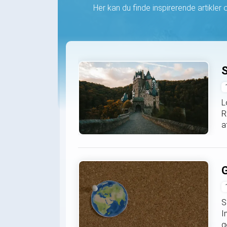
Her kan du finde inspirerende artikler om
S
L
R
a
G
S
I
g