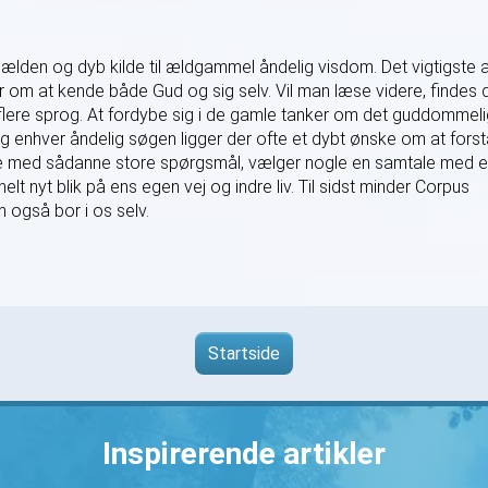
lden og dyb kilde til ældgammel åndelig visdom. Det vigtigste a
r om at kende både Gud og sig selv. Vil man læse videre, findes 
 flere sprog. At fordybe sig i de gamle tanker om det guddommel
ag enhver åndelig søgen ligger der ofte et dybt ønske om at fors
nde med sådanne store spørgsmål, vælger nogle en samtale med 
lt nyt blik på ens egen vej og indre liv. Til sidst minder Corpus
også bor i os selv.
Startside
Inspirerende artikler