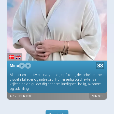
33
Mina
Mina er en intuitiv clairvoyant og spåkone, der arbejder med
visuelle billeder og indre ord. Hun er ærlig og direkte i sin
vejledning og guider dig gennem kærlighed, bolig, økonomi
og udvikling
ARBEJDER IKKE
MIN SIDE