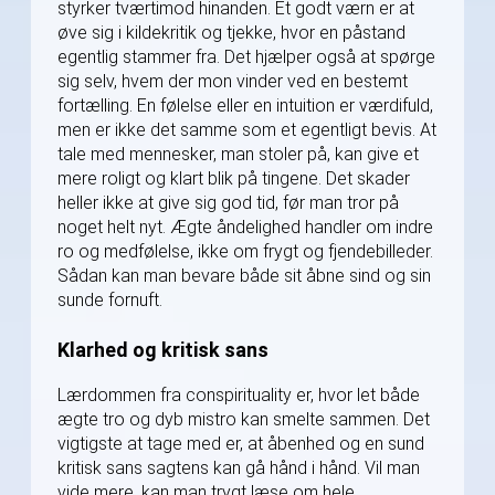
styrker tværtimod hinanden. Et godt værn er at
øve sig i kildekritik og tjekke, hvor en påstand
egentlig stammer fra. Det hjælper også at spørge
sig selv, hvem der mon vinder ved en bestemt
fortælling. En følelse eller en intuition er værdifuld,
men er ikke det samme som et egentligt bevis. At
tale med mennesker, man stoler på, kan give et
mere roligt og klart blik på tingene. Det skader
heller ikke at give sig god tid, før man tror på
noget helt nyt. Ægte åndelighed handler om indre
ro og medfølelse, ikke om frygt og fjendebilleder.
Sådan kan man bevare både sit åbne sind og sin
sunde fornuft.
Klarhed og kritisk sans
Lærdommen fra conspirituality er, hvor let både
ægte tro og dyb mistro kan smelte sammen. Det
vigtigste at tage med er, at åbenhed og en sund
kritisk sans sagtens kan gå hånd i hånd. Vil man
vide mere, kan man trygt læse om hele