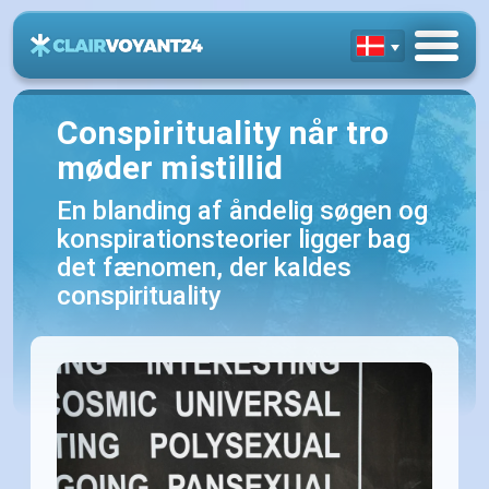
Conspirituality når tro
møder mistillid
En blanding af åndelig søgen og
konspirationsteorier ligger bag
det fænomen, der kaldes
conspirituality