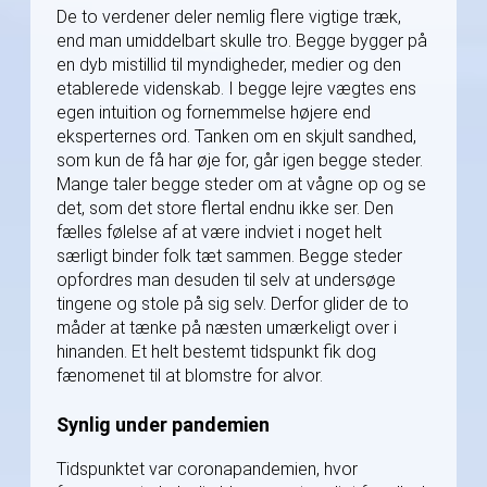
De to verdener deler nemlig flere vigtige træk,
end man umiddelbart skulle tro. Begge bygger på
en dyb mistillid til myndigheder, medier og den
etablerede videnskab. I begge lejre vægtes ens
egen intuition og fornemmelse højere end
eksperternes ord. Tanken om en skjult sandhed,
som kun de få har øje for, går igen begge steder.
Mange taler begge steder om at vågne op og se
det, som det store flertal endnu ikke ser. Den
fælles følelse af at være indviet i noget helt
særligt binder folk tæt sammen. Begge steder
opfordres man desuden til selv at undersøge
tingene og stole på sig selv. Derfor glider de to
måder at tænke på næsten umærkeligt over i
hinanden. Et helt bestemt tidspunkt fik dog
fænomenet til at blomstre for alvor.
Synlig under pandemien
Tidspunktet var coronapandemien, hvor