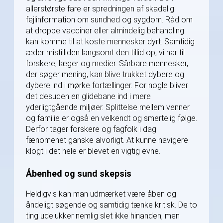
allerstørste fare er spredningen af skadelig
fejlinformation om sundhed og sygdom. Råd om
at droppe vacciner eller almindelig behandling
kan komme til at koste mennesker dyrt. Samtidig
æder mistilliden langsomt den tillid op, vi har til
forskere, læger og medier. Sårbare mennesker,
der søger mening, kan blive trukket dybere og
dybere ind i mørke fortællinger. For nogle bliver
det desuden en glidebane ind i mere
yderligtgående miljøer. Splittelse mellem venner
og familie er også en velkendt og smertelig følge.
Derfor tager forskere og fagfolk i dag
fænomenet ganske alvorligt. At kunne navigere
klogt i det hele er blevet en vigtig evne.
Åbenhed og sund skepsis
Heldigvis kan man udmærket være åben og
åndeligt søgende og samtidig tænke kritisk. De to
ting udelukker nemlig slet ikke hinanden, men