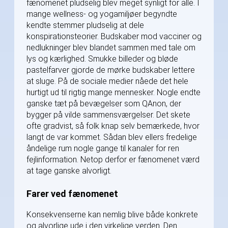
fænomenet pludselig blev meget synligt for alle. I
mange wellness- og yogamiljøer begyndte
kendte stemmer pludselig at dele
konspirationsteorier. Budskaber mod vacciner og
nedlukninger blev blandet sammen med tale om
lys og kærlighed. Smukke billeder og bløde
pastelfarver gjorde de mørke budskaber lettere
at sluge. På de sociale medier nåede det hele
hurtigt ud til rigtig mange mennesker. Nogle endte
ganske tæt på bevægelser som QAnon, der
bygger på vilde sammensværgelser. Det skete
ofte gradvist, så folk knap selv bemærkede, hvor
langt de var kommet. Sådan blev ellers fredelige
åndelige rum nogle gange til kanaler for ren
fejlinformation. Netop derfor er fænomenet værd
at tage ganske alvorligt.
Farer ved fænomenet
Konsekvenserne kan nemlig blive både konkrete
og alvorlige ude i den virkelige verden. Den