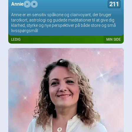
211
Annie
Annie er en sensitiv spåkone og clairvoyant, der bruger
tarotkort, astrologi og guidede meditationer til at give dig
klarhed, styrke og nye perspektiver på både store og små
livsspørgsmål
LEDIG
MIN SIDE