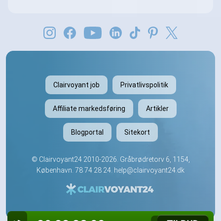
Clairvoyant job
Privatlivspolitik
Affiliate markedsføring
Artikler
Blogportal
Sitekort
©
Clairvoyant24
2010-2026. Gråbrødretorv 6, 1154,
København.
78 74 28 24
.
help@clairvoyant24.dk