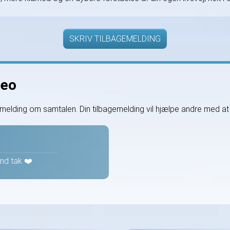
SKRIV TILBAGEMELDING
heo
emelding om samtalen. Din tilbagemelding vil hjælpe andre med a
nd tak ❤️