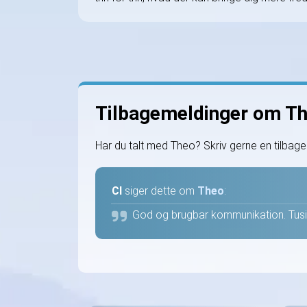
Tilbagemeldinger om T
Har du talt med Theo? Skriv gerne en tilbag
CI
siger dette om
Theo
:
God og brugbar kommunikation. Tusi