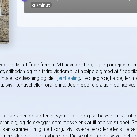
kr./minut
el lidt lys at finde frem til. Mit navn er Theo, og jeg arbejder 
, stilheden og min indre visdom til at hjælpe dig med at finde tilba
amtale, kortlæsning og blid
fjernhealing
, hvor jeg roligt arbejder 
org, tvivl, længsel eller forandring. Jeg møder dig altid med nærv
tiske viden og kortenes symbolik til roligt at belyse din situati
oran dig, og de skygger, som måske er klar til at blive sluppet. 
Du kan komme til mig med sorg, tvivl, svære perioder eller stille 
d, mere klarhed og en dybere forståelse af din egen livsvej, helt i