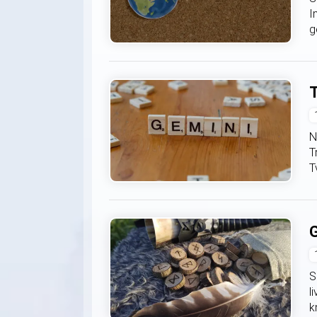
I
g
T
N
T
T
G
S
l
k