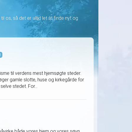
il os, så det er altid let at finde nyt og
t
isme til verdens mest hjemsøgte steder.
øger gamle slotte, huse og kirkegårde for
elve stedet. For...
e påvirke både vores hjem og vores søvn.