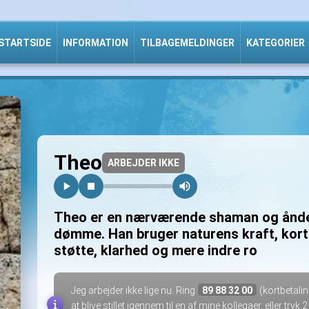
STARTSIDE
INFORMATION
TILBAGEMELDINGER
KATEGORIER
Theo
ARBEJDER IKKE
Theo er en nærværende shaman og åndelig
dømme. Han bruger naturens kraft, kort o
støtte, klarhed og mere indre ro
Jeg arbejder ikke lige nu. Ring
89 88 32 00
(kortbetalin
at blive stillet igennem til en af mine kollegaer, eller tryk 2