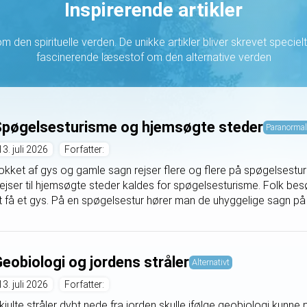
Inspirerende artikler
med ærlige og jordnære...
 den spirituelle verden. De unikke artikler bliver skrevet specielt t
fascinerende læsestof om den alternative verden
pøgelsesturisme og hjemsøgte steder
Paranormal
13. juli 2026
Forfatter:
okket af gys og gamle sagn rejser flere og flere på spøgelsestur
ejser til hjemsøgte steder kaldes for spøgelsesturisme. Folk bes
t få et gys. På en spøgelsestur hører man de uhyggelige sagn på s
eobiologi og jordens stråler
Alternativt
13. juli 2026
Forfatter:
kjulte stråler dybt nede fra jorden skulle ifølge geobiologi kunn