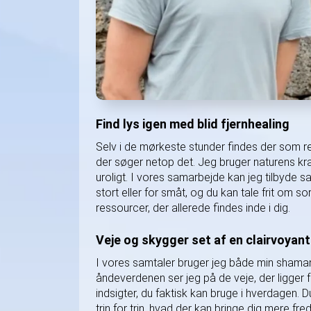
Find lys igen med blid fjernhealing
Selv i de mørkeste stunder findes der som reg
der søger netop det. Jeg bruger naturens kraft
uroligt. I vores samarbejde kan jeg tilbyde s
stort eller for småt, og du kan tale frit om s
ressourcer, der allerede findes inde i dig.
Veje og skygger set af en clairvoyant
I vores samtaler bruger jeg både min shamanis
åndeverdenen ser jeg på de veje, der ligger f
indsigter, du faktisk kan bruge i hverdagen. 
trin for trin, hvad der kan bringe dig mere fre