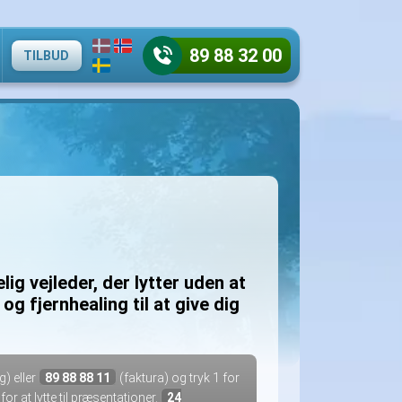
89 88 32 00
TILBUD
 vejleder, der lytter uden at
g fjernhealing til at give dig
g) eller
89 88 88 11
(faktura) og tryk 1 for
 for at lytte til præsentationer.
24