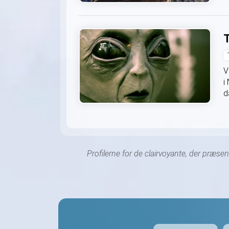
T
V
i
d
Profilerne for de clairvoyante, der præse