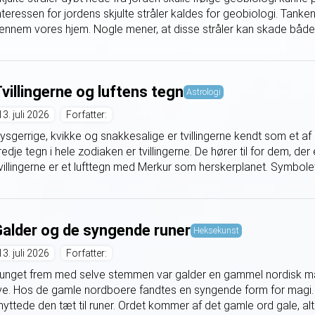
nteressen for jordens skjulte stråler kaldes for geobiologi. Tanken 
ennem vores hjem. Nogle mener, at disse stråler kan skade både 
villingerne og luftens tegn
Astrologi
13. juli 2026
Forfatter:
ysgerrige, kvikke og snakkesalige er tvillingerne kendt som et af
redje tegn i hele zodiaken er tvillingerne. De hører til for dem, der er
villingerne er et lufttegn med Merkur som herskerplanet. Symbolet 
alder og de syngende runer
Heksekunst
13. juli 2026
Forfatter:
unget frem med selve stemmen var galder en gammel nordisk magi
ive. Hos de gamle nordboere fandtes en syngende form for magi. 
nyttede den tæt til runer. Ordet kommer af det gamle ord gale, alts