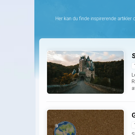
velkommen
Her kan du finde inspirerende artikler om
S
L
R
a
G
S