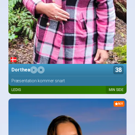
38
Dorthea
Præsentation kommer snart
LEDIG
MIN SIDE
NY