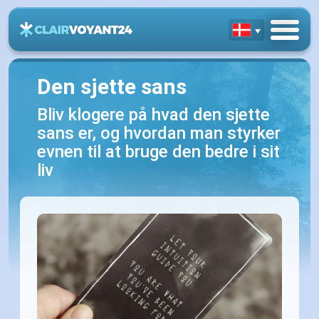
Den sjette sans
Bliv klogere på hvad den sjette
sans er, og hvordan man styrker
evnen til at bruge den bedre i sit
liv