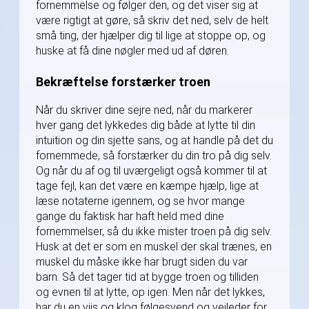
fornemmelse og følger den, og det viser sig at
være rigtigt at gøre, så skriv det ned, selv de helt
små ting, der hjælper dig til lige at stoppe op, og
huske at få dine nøgler med ud af døren.
Bekræftelse forstærker troen
Når du skriver dine sejre ned, når du markerer
hver gang det lykkedes dig både at lytte til din
intuition og din sjette sans, og at handle på det du
fornemmede, så forstærker du din tro på dig selv.
Og når du af og til uværgeligt også kommer til at
tage fejl, kan det være en kæmpe hjælp, lige at
læse notaterne igennem, og se hvor mange
gange du faktisk har haft held med dine
fornemmelser, så du ikke mister troen på dig selv.
Husk at det er som en muskel der skal trænes, en
muskel du måske ikke har brugt siden du var
barn. Så det tager tid at bygge troen og tilliden
og evnen til at lytte, op igen. Men når det lykkes,
har du en viis og klog følgesvend og vejleder for