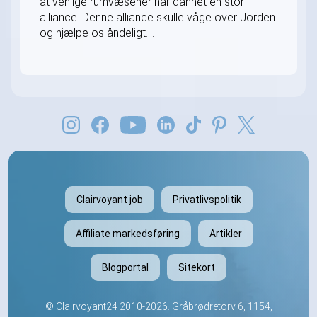
at venlige rumvæsener har dannet en stor
alliance. Denne alliance skulle våge over Jorden
og hjælpe os åndeligt....
Clairvoyant job
Privatlivspolitik
Affiliate markedsføring
Artikler
Blogportal
Sitekort
©
Clairvoyant24
2010-2026. Gråbrødretorv 6, 1154,