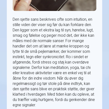
Den sjette sans beskrives ofte som intuition, en
stille viden der viser sig før du kan forklare den.
Den ligger som et ekstra lag til syn, hørelse, lugt,
smag og følelse og peger mod det, der ikke kan
måles med de normale sanser. For mange
handler det om at lære at mærke kroppen og
lytte til de små pejlemærker, der kommer som
instinkt, tegn eller synkronicitet. Ro i sindet er
afgørende, fordi stress og støj kan overdøve
signalerne. Derfor kan meditation, yoga, tai chi
eller kreative aktiviteter være en enkel vej til at
åbne for din indre visdom. Når du øver dig
regelmæssigt og tør stole på dine indtryk, kan
den sjette sans blive en praktisk støtte, der giver
klarhed i hverdagen. Med tiden kan du opleve, at
du træffer valg hurtigere, fordi du genkender dine
egne signaler.