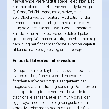
nærværende, være fuldt til stede i øjeblikket. Det
kan man blandt andet træne ved at dyrke yoga,
Qi Gong, Tai Chi, tegne, male, skrive, eller
selvfølgelig ved at meditere. Meditation er den
nemmeste måde at arbejde med at lære at lytte
til sig selv, men har man svært ved at meditere,
kan de førnævnte kreative udfoldelser hjælpe en
godt på vej. Når man er kreativ, fordyber man sig
nemlig, og her finder man første skridt på vejen til
at kunne mærke sig selv og sin indre vejviser.
En portal til vores indre visdom
Den sjette sans er knyttet til det skjulte potentiale
i vores sind og åbner døren til en dybere
forståelse af vores omgivelser gennem den
magiske kraft i intuition og sansning. Det er evnen
til at opfatte og forstå verden ud over de fem
traditionelle sanser. Det er en intuitiv gave, der
ligger dybt inden i os alle og kan guide os på
vores livs rejse med visdom og klarhed. Når vi