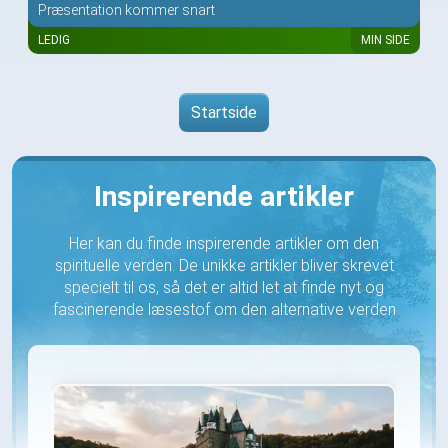
Præsentation kommer snart
LEDIG
MIN SIDE
Startside
Inspirerende artikler
Her kan du finde inspirerende artikler om den
spirituelle verden. De unikke artikler bliver skrevet
specielt til os, så det er altid let at finde nyt og
fascinerende læsestof om den alternative verden