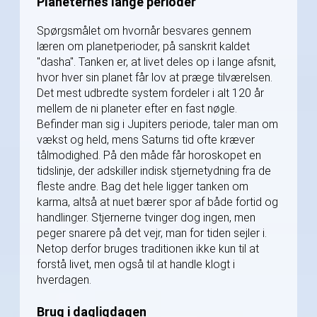
Planeternes lange perioder
Spørgsmålet om hvornår besvares gennem
læren om planetperioder, på sanskrit kaldet
"dasha". Tanken er, at livet deles op i lange afsnit,
hvor hver sin planet får lov at præge tilværelsen.
Det mest udbredte system fordeler i alt 120 år
mellem de ni planeter efter en fast nøgle.
Befinder man sig i Jupiters periode, taler man om
vækst og held, mens Saturns tid ofte kræver
tålmodighed. På den måde får horoskopet en
tidslinje, der adskiller indisk stjernetydning fra de
fleste andre. Bag det hele ligger tanken om
karma, altså at nuet bærer spor af både fortid og
handlinger. Stjernerne tvinger dog ingen, men
peger snarere på det vejr, man for tiden sejler i.
Netop derfor bruges traditionen ikke kun til at
forstå livet, men også til at handle klogt i
hverdagen.
Brug i dagligdagen