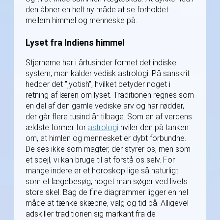
den åbner en helt ny måde at se forholdet
mellem himmel og menneske på.
Lyset fra Indiens himmel
Stjernerne har i årtusinder formet det indiske
system, man kalder vedisk astrologi. På sanskrit
hedder det "jyotish", hvilket betyder noget i
retning af læren om lyset. Traditionen regnes som
en del af den gamle vediske arv og har rødder,
der går flere tusind år tilbage. Som en af verdens
ældste former for
astrologi
hviler den på tanken
om, at himlen og mennesket er dybt forbundne.
De ses ikke som magter, der styrer os, men som
et spejl, vi kan bruge til at forstå os selv. For
mange indere er et horoskop lige så naturligt
som et lægebesøg, noget man søger ved livets
store skel. Bag de fine diagrammer ligger en hel
måde at tænke skæbne, valg og tid på. Alligevel
adskiller traditionen sig markant fra de