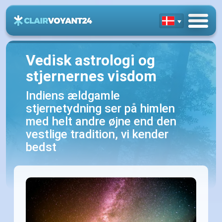
Vedisk astrologi og
stjernernes visdom
Indiens ældgamle
stjernetydning ser på himlen
med helt andre øjne end den
vestlige tradition, vi kender
bedst