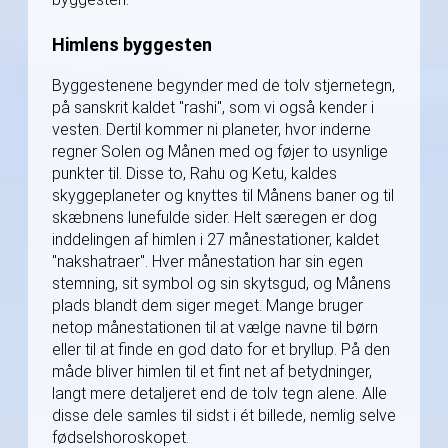
Himlens byggesten
Byggestenene begynder med de tolv stjernetegn,
på sanskrit kaldet "rashi", som vi også kender i
vesten. Dertil kommer ni planeter, hvor inderne
regner Solen og Månen med og føjer to usynlige
punkter til. Disse to, Rahu og Ketu, kaldes
skyggeplaneter og knyttes til Månens baner og til
skæbnens lunefulde sider. Helt særegen er dog
inddelingen af himlen i 27 månestationer, kaldet
"nakshatraer". Hver månestation har sin egen
stemning, sit symbol og sin skytsgud, og Månens
plads blandt dem siger meget. Mange bruger
netop månestationen til at vælge navne til børn
eller til at finde en god dato for et bryllup. På den
måde bliver himlen til et fint net af betydninger,
langt mere detaljeret end de tolv tegn alene. Alle
disse dele samles til sidst i ét billede, nemlig selve
fødselshoroskopet.