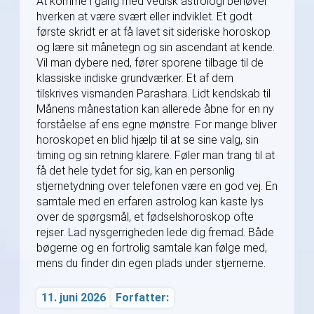
At komme i gang med vedisk astrologi behøver
hverken at være svært eller indviklet. Et godt
første skridt er at få lavet sit sideriske horoskop
og lære sit månetegn og sin ascendant at kende.
Vil man dybere ned, fører sporene tilbage til de
klassiske indiske grundværker. Et af dem
tilskrives vismanden Parashara. Lidt kendskab til
Månens månestation kan allerede åbne for en ny
forståelse af ens egne mønstre. For mange bliver
horoskopet en blid hjælp til at se sine valg, sin
timing og sin retning klarere. Føler man trang til at
få det hele tydet for sig, kan en personlig
stjernetydning over telefonen være en god vej. En
samtale med en erfaren astrolog kan kaste lys
over de spørgsmål, et fødselshoroskop ofte
rejser. Lad nysgerrigheden lede dig fremad. Både
bøgerne og en fortrolig samtale kan følge med,
mens du finder din egen plads under stjernerne.
11. juni 2026
Forfatter: