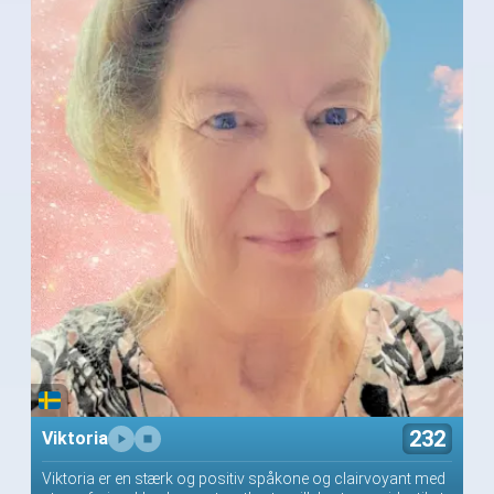
232
Viktoria
Viktoria er en stærk og positiv spåkone og clairvoyant med