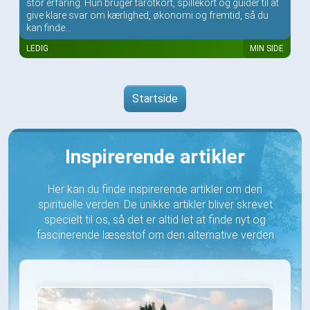
stor erfaring. Hun bruger tarotkort, spillekort og guider til at
give klare svar om kærlighed, økonomi og fremtid, så du
kan finde...
LEDIG
MIN SIDE
Startside
Inspirerende artikler
Her kan du finde inspirerende artikler om den
spirituelle verden. De unikke artikler bliver skrevet
specielt til os, så det er altid let at finde nyt og
fascinerende læsestof om den alternative verden