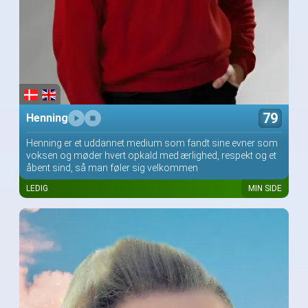
79
Henning
Henning er et uddannet medium som fandt sine evner som
voksen og møder hvert opkald med ærlighed, respekt og et
åbent sind, så man føler sig velkommen
LEDIG
MIN SIDE