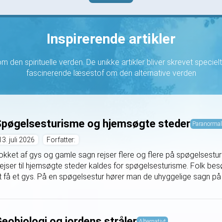
Inspirerende artikler
 den spirituelle verden. De unikke artikler bliver skrevet specielt t
fascinerende læsestof om den alternative verden
pøgelsesturisme og hjemsøgte steder
Paranormal
13. juli 2026
Forfatter:
okket af gys og gamle sagn rejser flere og flere på spøgelsestur
ejser til hjemsøgte steder kaldes for spøgelsesturisme. Folk bes
t få et gys. På en spøgelsestur hører man de uhyggelige sagn på s
eobiologi og jordens stråler
Alternativt