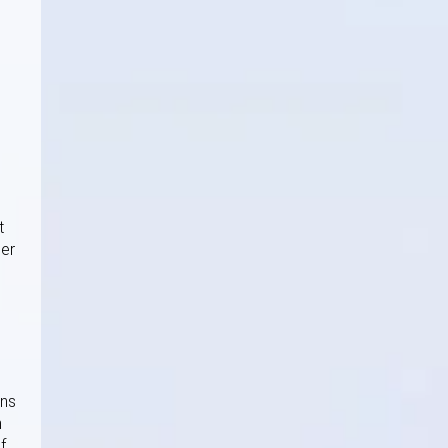
t
ler
ens
n
f