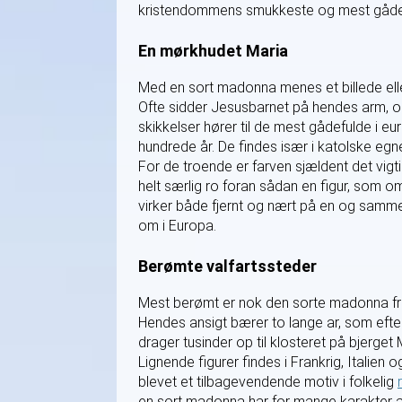
kristendommens smukkeste og mest gådefu
En mørkhudet Maria
Med en sort madonna menes et billede eller
Ofte sidder Jesusbarnet på hendes arm, 
skikkelser hører til de mest gådefulde i e
hundrede år. De findes især i katolske eg
For de troende er farven sjældent det vigt
helt særlig ro foran sådan en figur, som 
virker både fjernt og nært på en og samme
om i Europa.
Berømte valfartssteder
Mest berømt er nok den sorte madonna fra
Hendes ansigt bærer to lange ar, som efter
drager tusinder op til klosteret på bjerget
Lignende figurer findes i Frankrig, Italien 
blevet et tilbagevendende motiv i folkelig
en sort madonna har for mange karakter af