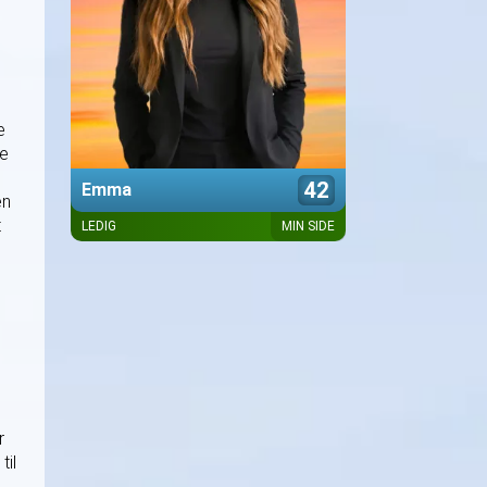
e
ge
42
Emma
en
t
LEDIG
MIN SIDE
Præsentation kommer snart
r
til