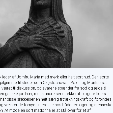
billeder af Jomfru Maria med mørk eller helt sort hud. Den sorte
ilgrimme til steder som Częstochowa i Polen og Montserrat i
 været til diskussion, og svarene spænder fra sod og ælde til
en ganske jordnær, mens andre ser et ekko af tidligere tiders
ar disse skikkelser en helt særlig tiltrækningskraft og forbindes
 dag vækker de fornyet interesse hos både teologer og mennesker
en. At møde en sort madonna er at stå over for et af