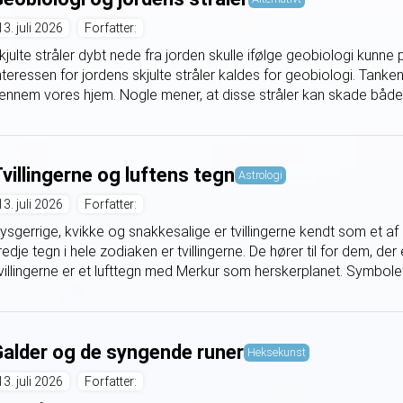
13. juli 2026
Forfatter:
kjulte stråler dybt nede fra jorden skulle ifølge geobiologi kunn
nteressen for jordens skjulte stråler kaldes for geobiologi. Tanken 
ennem vores hjem. Nogle mener, at disse stråler kan skade både 
villingerne og luftens tegn
Astrologi
13. juli 2026
Forfatter:
ysgerrige, kvikke og snakkesalige er tvillingerne kendt som et af
redje tegn i hele zodiaken er tvillingerne. De hører til for dem, der er
villingerne er et lufttegn med Merkur som herskerplanet. Symbolet 
alder og de syngende runer
Heksekunst
13. juli 2026
Forfatter: