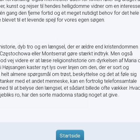
r, kunst og rejser til hendes helligdomme vidner om en interesse
én gang den fjerne fortid og et meget nutidigt behov for det hele
levet til et levende spejl for vores egen søgen.
istorie, dyb tro og en længsel, der er ældre end kristendommen
il Częstochowa eller Montserrat gøre stærkt indtryk. Men også
god vej videre er at læse religionshistorie om dyrkelsen af Maria 
 i Højsangen kaster nyt lys over linjen om den, der er sort og
om helt almene spørgsmål om trøst, beskyttelse og det at føle sig
 tanker med et andet menneske, kan en fortrolig telefonsamtale
ed til at belyse den længsel, et sådant billede ofte vækker. Hva
øjebliks ro, har den sorte madonna stadig noget at give.
Startside