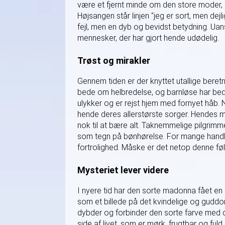
være et fjernt minde om den store moder, 
Højsangen står linjen "jeg er sort, men de
fejl, men en dyb og bevidst betydning. Uan
mennesker, der har gjort hende udødelig.
Trøst og mirakler
Gennem tiden er der knyttet utallige bere
bede om helbredelse, og barnløse har bedt
ulykker og er rejst hjem med fornyet håb. 
hende deres allerstørste sorger. Hendes 
nok til at bære alt. Taknemmelige pilgrim
som tegn på bønhørelse. For mange handl
fortrolighed. Måske er det netop denne føle
Mysteriet lever videre
I nyere tid har den sorte madonna fået en h
som et billede på det kvindelige og guddo
dybder og forbinder den sorte farve med d
side af livet, som er mørk, frugtbar og ful