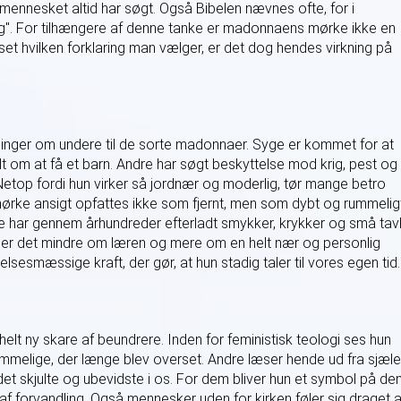
mennesket altid har søgt. Også Bibelen nævnes ofte, for i
jlig". For tilhængere af denne tanke er madonnaens mørke ikke en
set hvilken forklaring man vælger, er det dog hendes virkning på
tninger om undere til de sorte madonnaer. Syge er kommet for at
 om at få et barn. Andre har søgt beskyttelse mod krig, pest og
Netop fordi hun virker så jordnær og moderlig, tør mange betro
mørke ansigt opfattes ikke som fjernt, men som dybt og rummelig
me har gennem århundreder efterladt smykker, krykker og små tav
er det mindre om læren og mere om en helt nær og personlig
lsesmæssige kraft, der gør, at hun stadig taler til vores egen tid.
elt ny skare af beundrere. Inden for feministisk teologi ses hun
mmelige, der længe blev overset. Andre læser hende ud fra sjæl
et skjulte og ubevidste i os. For dem bliver hun et symbol på de
d af forvandling. Også mennesker uden for kirken føler sig draget a