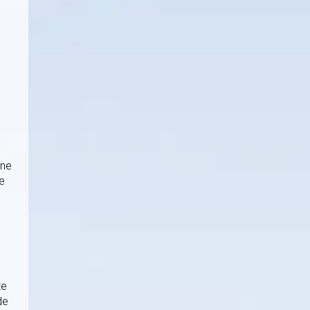
nne
re
te
de