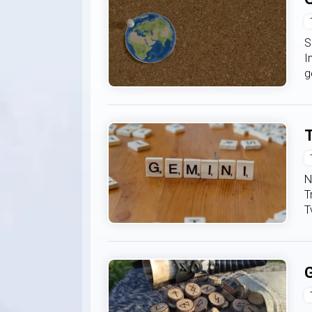
S
I
g
T
N
T
T
G