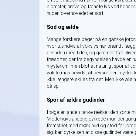
blomster, breve og tændte lys ved hendes f
huden overhovedet er sort.
Sod og ælde
Mange forskere peger på en ganske jordnær 
hvor tusindvis af vokslys har brændt, lægg
desuden med tiden, og gammelt træ bliver d
træsorter, der fra begyndelsen havde en n
mysterium, men blot et naturligt spor af t
valgte man bevidst at bevare den mørke to
ikke længere skilles fra det. Men ikke alle
på spil.
Spor af ældre gudinder
Ifølge en anden tanke rækker den sorte ma
Middelhavslandene dyrkede man dengang m
fremstillet med mørk hud og stod for jord
sig, kan dyrkelsen af disse gudinder være 