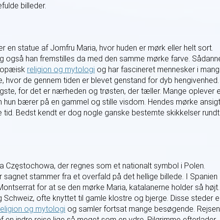
lde billeder.
 en statue af Jomfru Maria, hvor huden er mørk eller helt sort.
og også han fremstilles da med den samme mørke farve. Sådann
uropæisk
religion og mytologi
og har fascineret mennesker i man
ne, hvor de gennem tiden er blevet genstand for dyb hengivenhed.
igste, for det er nærheden og trøsten, der tæller. Mange oplever 
om hun bærer på en gammel og stille visdom. Hendes mørke ansig
 tid. Bedst kendt er dog nogle ganske bestemte skikkelser rundt
 Częstochowa, der regnes som et nationalt symbol i Polen.
 sagnet stammer fra et overfald på det hellige billede. I Spanien
 Montserrat for at se den mørke Maria, katalanerne holder så højt.
og Schweiz, ofte knyttet til gamle klostre og bjerge. Disse steder e
religion og mytologi
og samler fortsat mange besøgende. Rejsen 
 en indre rejse lige så meget som en ydre. Pilgrimme efterlader