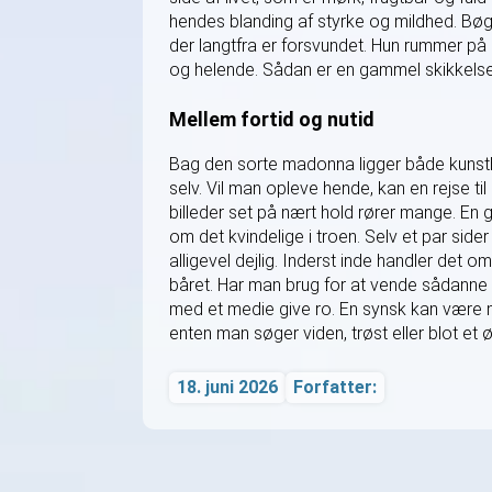
hendes blanding af styrke og mildhed. Bøge
der langtfra er forsvundet. Hun rummer på 
og helende. Sådan er en gammel skikkelse b
Mellem fortid og nutid
Bag den sorte madonna ligger både kunsth
selv. Vil man opleve hende, kan en rejse t
billeder set på nært hold rører mange. En 
om det kvindelige i troen. Selv et par sider
alligevel dejlig. Inderst inde handler det 
båret. Har man brug for at vende sådanne
med et medie give ro. En synsk kan være m
enten man søger viden, trøst eller blot et 
18. juni 2026
Forfatter: