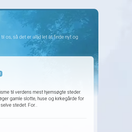
il os, så det er altid let at finde nyt og
t
isme til verdens mest hjemsøgte steder.
øger gamle slotte, huse og kirkegårde for
elve stedet. For...