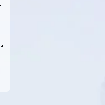
,
og
d