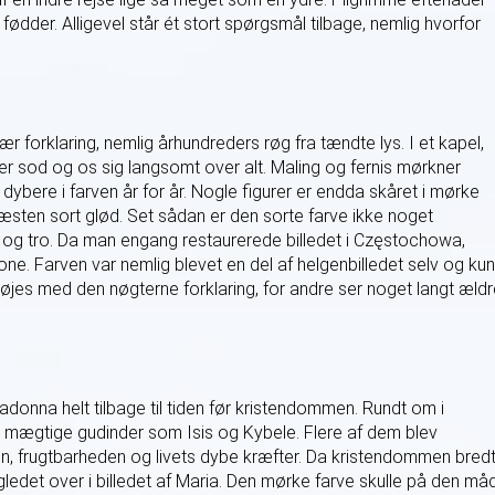
ødder. Alligevel står ét stort spørgsmål tilbage, nemlig hvorfor
forklaring, nemlig århundreders røg fra tændte lys. I et kapel,
er sod og os sig langsomt over alt. Maling og fernis mørkner
ybere i farven år for år. Nogle figurer er endda skåret i mørke
æsten sort glød. Set sådan er den sorte farve ikke noget
id og tro. Da man engang restaurerede billedet i Częstochowa,
ne. Farven var nemlig blevet en del af helgenbilledet selv og ku
 nøjes med den nøgterne forklaring, for andre ser noget langt æld
donna helt tilbage til tiden før kristendommen. Rundt om i
ægtige gudinder som Isis og Kybele. Flere af dem blev
en, frugtbarheden og livets dybe kræfter. Da kristendommen bred
gledet over i billedet af Maria. Den mørke farve skulle på den må