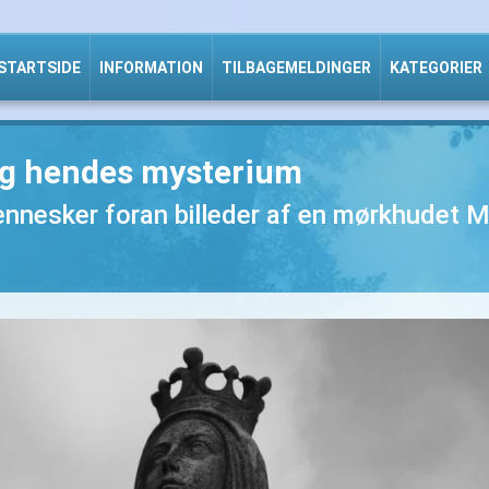
STARTSIDE
INFORMATION
TILBAGEMELDINGER
KATEGORIER
g hendes mysterium
nnesker foran billeder af en mørkhudet Ma