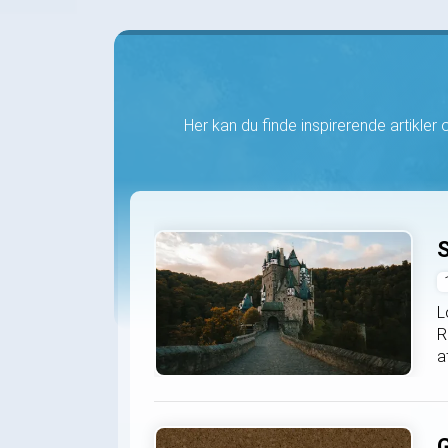
Her kan du finde inspirerende artikler om
S
L
R
a
G