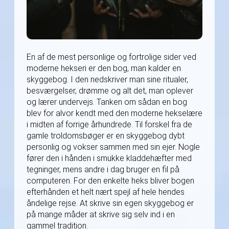
En af de mest personlige og fortrolige sider ved
moderne hekseri er den bog, man kalder en
skyggebog. I den nedskriver man sine ritualer,
besværgelser, drømme og alt det, man oplever
og lærer undervejs. Tanken om sådan en bog
blev for alvor kendt med den moderne hekselære
i midten af forrige århundrede. Til forskel fra de
gamle troldomsbøger er en skyggebog dybt
personlig og vokser sammen med sin ejer. Nogle
fører den i hånden i smukke kladdehæfter med
tegninger, mens andre i dag bruger en fil på
computeren. For den enkelte heks bliver bogen
efterhånden et helt nært spejl af hele hendes
åndelige rejse. At skrive sin egen skyggebog er
på mange måder at skrive sig selv ind i en
gammel tradition.