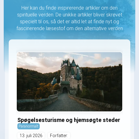
Her kan du finde inspirerende artikler om den
spirituelle verden. De unikke artikler bliver skrevet
specielt til os, så det er altid let at finde nyt og
fascinerende læsestof om den alternative verden
Spøgelsesturisme og hjemsøgte steder
Paranormalt
13. juli 2026
Forfatter: