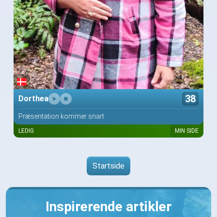
38
Dorthea
Præsentation kommer snart
LEDIG
MIN SIDE
Startside
Inspirerende artikler