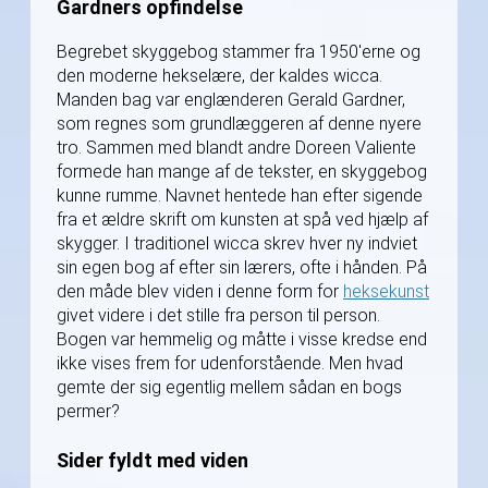
Gardners opfindelse
Begrebet skyggebog stammer fra 1950'erne og
den moderne hekselære, der kaldes wicca.
Manden bag var englænderen Gerald Gardner,
som regnes som grundlæggeren af denne nyere
tro. Sammen med blandt andre Doreen Valiente
formede han mange af de tekster, en skyggebog
kunne rumme. Navnet hentede han efter sigende
fra et ældre skrift om kunsten at spå ved hjælp af
skygger. I traditionel wicca skrev hver ny indviet
sin egen bog af efter sin lærers, ofte i hånden. På
den måde blev viden i denne form for
heksekunst
givet videre i det stille fra person til person.
Bogen var hemmelig og måtte i visse kredse end
ikke vises frem for udenforstående. Men hvad
gemte der sig egentlig mellem sådan en bogs
permer?
Sider fyldt med viden