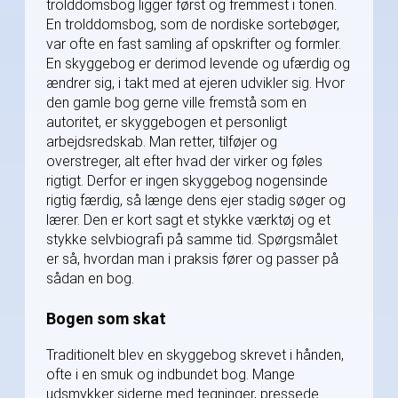
trolddomsbog ligger først og fremmest i tonen.
En trolddomsbog, som de nordiske sortebøger,
var ofte en fast samling af opskrifter og formler.
En skyggebog er derimod levende og ufærdig og
ændrer sig, i takt med at ejeren udvikler sig. Hvor
den gamle bog gerne ville fremstå som en
autoritet, er skyggebogen et personligt
arbejdsredskab. Man retter, tilføjer og
overstreger, alt efter hvad der virker og føles
rigtigt. Derfor er ingen skyggebog nogensinde
rigtig færdig, så længe dens ejer stadig søger og
lærer. Den er kort sagt et stykke værktøj og et
stykke selvbiografi på samme tid. Spørgsmålet
er så, hvordan man i praksis fører og passer på
sådan en bog.
Bogen som skat
Traditionelt blev en skyggebog skrevet i hånden,
ofte i en smuk og indbundet bog. Mange
udsmykker siderne med tegninger, pressede