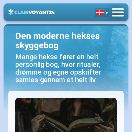
Den moderne hekses
skyggebog
Mange hekse fører en helt
personlig bog, hvor ritualer,
drømme og egne opskrifter
samles gennem et helt liv