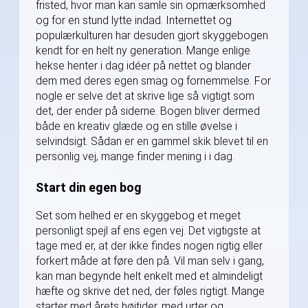
fristed, hvor man kan samle sin opmærksomhed
og for en stund lytte indad. Internettet og
populærkulturen har desuden gjort skyggebogen
kendt for en helt ny generation. Mange enlige
hekse henter i dag idéer på nettet og blander
dem med deres egen smag og fornemmelse. For
nogle er selve det at skrive lige så vigtigt som
det, der ender på siderne. Bogen bliver dermed
både en kreativ glæde og en stille øvelse i
selvindsigt. Sådan er en gammel skik blevet til en
personlig vej, mange finder mening i i dag.
Start din egen bog
Set som helhed er en skyggebog et meget
personligt spejl af ens egen vej. Det vigtigste at
tage med er, at der ikke findes nogen rigtig eller
forkert måde at føre den på. Vil man selv i gang,
kan man begynde helt enkelt med et almindeligt
hæfte og skrive det ned, der føles rigtigt. Mange
starter med årets højtider, med urter og