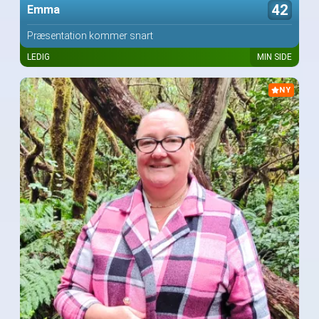
42
Emma
Præsentation kommer snart
LEDIG
MIN SIDE
NY