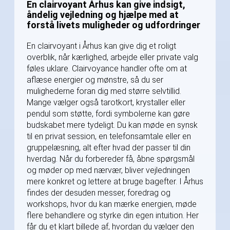
En clairvoyant Århus kan give indsigt,
åndelig vejledning og hjælpe med at
forstå livets muligheder og udfordringer
En clairvoyant i Århus kan give dig et roligt
overblik, når kærlighed, arbejde eller private valg
føles uklare. Clairvoyance handler ofte om at
aflæse energier og mønstre, så du ser
mulighederne foran dig med større selvtillid.
Mange vælger også tarotkort, krystaller eller
pendul som støtte, fordi symbolerne kan gøre
budskabet mere tydeligt. Du kan møde en synsk
til en privat session, en telefonsamtale eller en
gruppelæsning, alt efter hvad der passer til din
hverdag. Når du forbereder få, åbne spørgsmål
og møder op med nærvær, bliver vejledningen
mere konkret og lettere at bruge bagefter. I Århus
findes der desuden messer, foredrag og
workshops, hvor du kan mærke energien, møde
flere behandlere og styrke din egen intuition. Her
får du et klart billede af, hvordan du vælger den