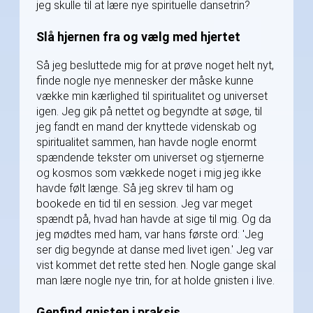
jeg skulle til at lære nye spirituelle dansetrin?
Slå hjernen fra og vælg med hjertet
Så jeg besluttede mig for at prøve noget helt nyt,
finde nogle nye mennesker der måske kunne
vække min kærlighed til spiritualitet og universet
igen. Jeg gik på nettet og begyndte at søge, til
jeg fandt en mand der knyttede videnskab og
spiritualitet sammen, han havde nogle enormt
spændende tekster om universet og stjernerne
og kosmos som vækkede noget i mig jeg ikke
havde følt længe. Så jeg skrev til ham og
bookede en tid til en session. Jeg var meget
spændt på, hvad han havde at sige til mig. Og da
jeg mødtes med ham, var hans første ord: 'Jeg
ser dig begynde at danse med livet igen.' Jeg var
vist kommet det rette sted hen. Nogle gange skal
man lære nogle nye trin, for at holde gnisten i live.
Genfind gnisten i praksis