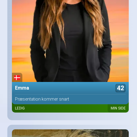
42
Emma
Præsentation kommer snart
LEDIG
MIN SIDE