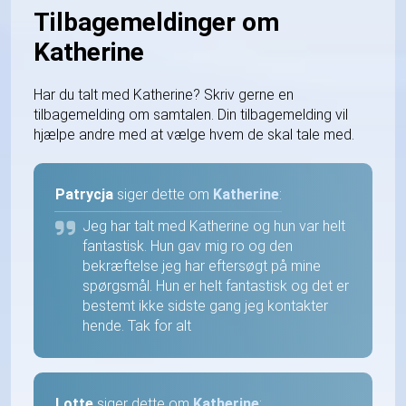
Tilbagemeldinger om
Katherine
Har du talt med Katherine? Skriv gerne en
tilbagemelding om samtalen. Din tilbagemelding vil
hjælpe andre med at vælge hvem de skal tale med.
Patrycja
siger dette om
Katherine
:
Jeg har talt med Katherine og hun var helt
fantastisk. Hun gav mig ro og den
bekræftelse jeg har eftersøgt på mine
spørgsmål. Hun er helt fantastisk og det er
bestemt ikke sidste gang jeg kontakter
hende. Tak for alt
Lotte
siger dette om
Katherine
: