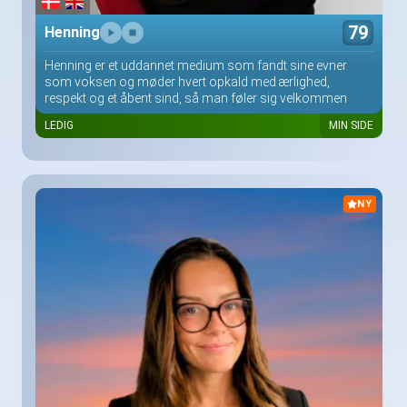
79
Henning
Henning er et uddannet medium som fandt sine evner
som voksen og møder hvert opkald med ærlighed,
respekt og et åbent sind, så man føler sig velkommen
LEDIG
MIN SIDE
NY