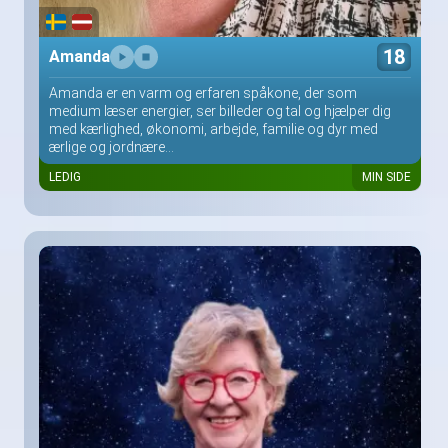
18
Amanda
Amanda er en varm og erfaren spåkone, der som
medium læser energier, ser billeder og tal og hjælper dig
med kærlighed, økonomi, arbejde, familie og dyr med
ærlige og jordnære...
LEDIG
MIN SIDE