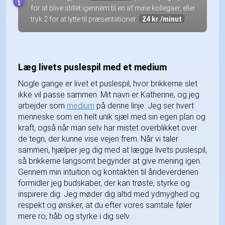
for at blive stillet igennem til en af mine kollegaer, eller
tryk 2 for at lytte til præsentationer.
24 kr./minut
Læg livets puslespil med et medium
Nogle gange er livet et puslespil, hvor brikkerne slet
ikke vil passe sammen. Mit navn er Katherine, og jeg
arbejder som
medium
på denne linje. Jeg ser hvert
menneske som en helt unik sjæl med sin egen plan og
kraft, også når man selv har mistet overblikket over
de tegn, der kunne vise vejen frem. Når vi taler
sammen, hjælper jeg dig med at lægge livets puslespil,
så brikkerne langsomt begynder at give mening igen.
Gennem min intuition og kontakten til åndeverdenen
formidler jeg budskaber, der kan trøste, styrke og
inspirere dig. Jeg møder dig altid med ydmyghed og
respekt og ønsker, at du efter vores samtale føler
mere ro, håb og styrke i dig selv.