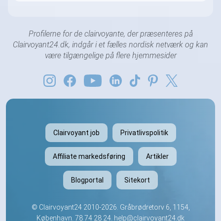
Profilerne for de clairvoyante, der præsenteres på
Clairvoyant24.dk, indgår i et fælles nordisk netværk og kan
være tilgængelige på flere hjemmesider
Clairvoyant job
Privatlivspolitik
Affiliate markedsføring
Artikler
Blogportal
Sitekort
©
Clairvoyant24
2010-2026. Gråbrødretorv 6, 1154,
København.
78 74 28 24
.
help@clairvoyant24.dk