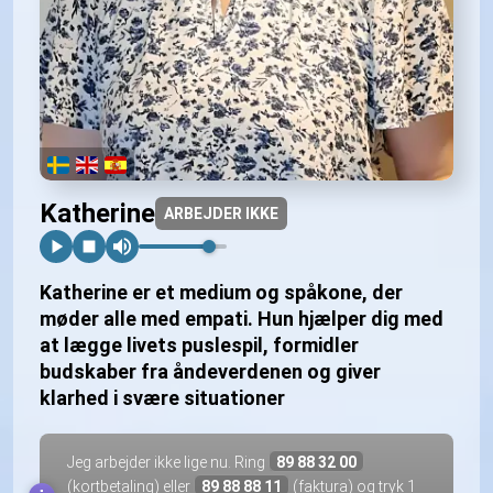
Katherine
ARBEJDER IKKE
Katherine er et medium og spåkone, der
møder alle med empati. Hun hjælper dig med
at lægge livets puslespil, formidler
budskaber fra åndeverdenen og giver
klarhed i svære situationer
Jeg arbejder ikke lige nu. Ring
89 88 32 00
(kortbetaling) eller
89 88 88 11
(faktura) og tryk 1